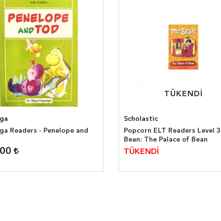
TÜKENDİ
TÜKENDİ
iga
Scholastic
iga Readers - Penelope and
Popcorn ELT Readers Level 3
Bean: The Palace of Bean
,00
TÜKENDİ