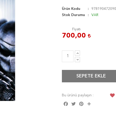
Ürün Kodu
97819047209
Stok Durumu
VAR
Fiyatı
700,00
SEPETE EKLE
Bu ürünü paylaşın :
Facebook
Twitter
Pinterest
Share