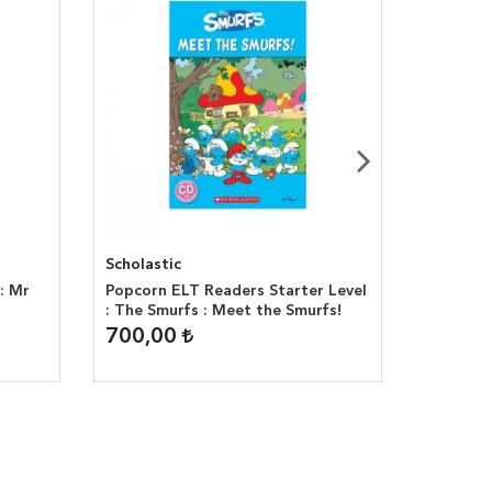
Scholastic
National
: Mr
Popcorn ELT Readers Starter Level
Wild An
: The Smurfs : Meet the Smurfs!
700,00
650,0