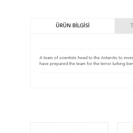
ÜRÜN BILGISI
T
A team of scientists head to the Antarctic to inv
have prepared the team for the terror lurking be