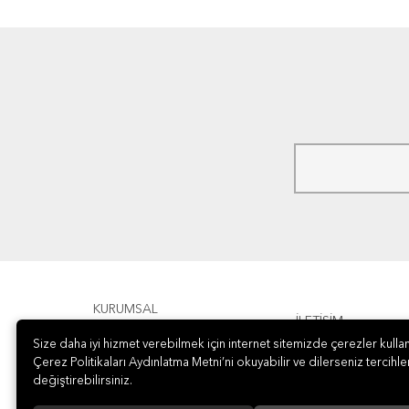
KURUMSAL
İLETİŞİM
Size daha iyi hizmet verebilmek için internet sitemizde çerezler kullan
ÖDEME
Çerez Politikaları Aydınlatma Metni’ni okuyabilir ve dilerseniz tercihler
değiştirebilirsiniz.