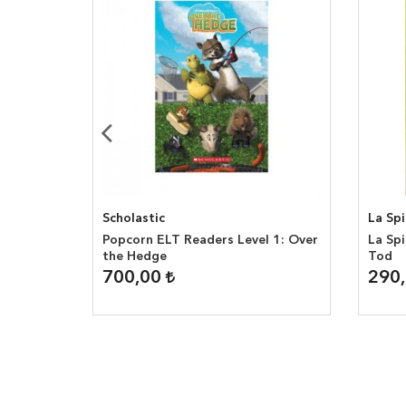
Scholastic
La Sp
 3: Ice
Popcorn ELT Readers Level 1: Over
La Sp
the Hedge
Tod
700,00
290