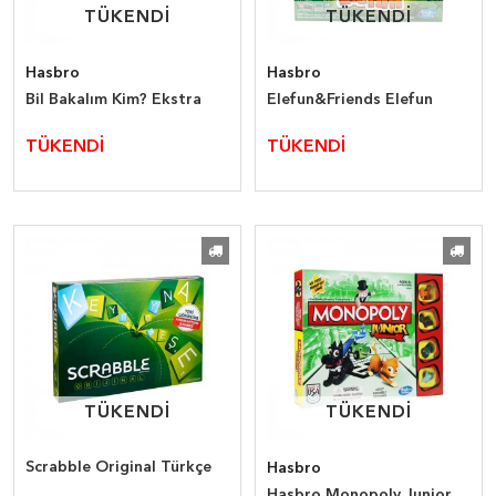
TÜKENDİ
TÜKENDİ
TÜKENDİ
TÜKENDİ
Hasbro
Hasbro
Bil Bakalım Kim? Ekstra
Elefun&Friends Elefun
TÜKENDİ
TÜKENDİ
TÜKENDİ
TÜKENDİ
TÜKENDİ
TÜKENDİ
Scrabble Original Türkçe
Hasbro
Hasbro Monopoly Junior