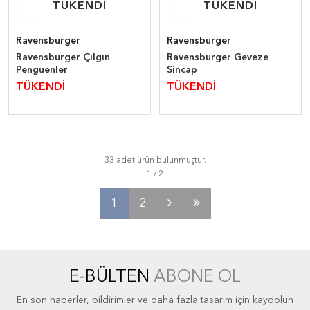
TÜKENDİ
TÜKENDİ
TÜKENDİ
TÜKENDİ
Ravensburger
Ravensburger
Ravensburger Çılgın
Ravensburger Geveze
Penguenler
Sincap
TÜKENDİ
TÜKENDİ
33 adet ürün bulunmuştur.
1
2
E-BÜLTEN
ABONE OL
En son haberler, bildirimler ve daha fazla tasarım için kaydolun