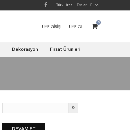
Türk Lirası
Dolar
Euro
0
ÜYE GIRIŞI
ÜYE OL
Dekorasyon
Fırsat Ürünleri
DEVAM ET