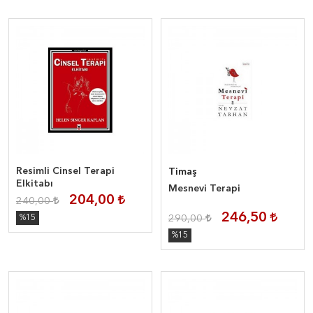
Resimli Cinsel Terapi
Timaş
Elkitabı
Mesnevi Terapi
204,00
240,00
246,50
%15
290,00
%15