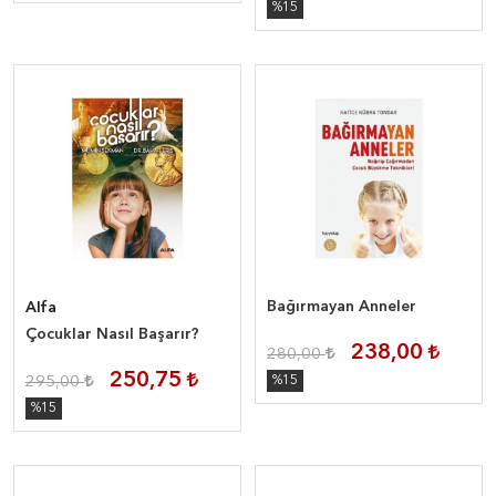
%15
Bağırmayan Anneler
Alfa
Çocuklar Nasıl Başarır?
238,00
280,00
250,75
295,00
%15
%15