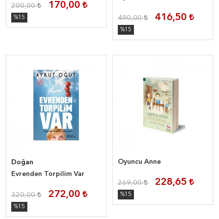
170,00
200,00
416,50
%15
490,00
%15
Oyuncu Anne
Doğan
Evrenden Torpilim Var
228,65
269,00
272,00
320,00
%15
%15