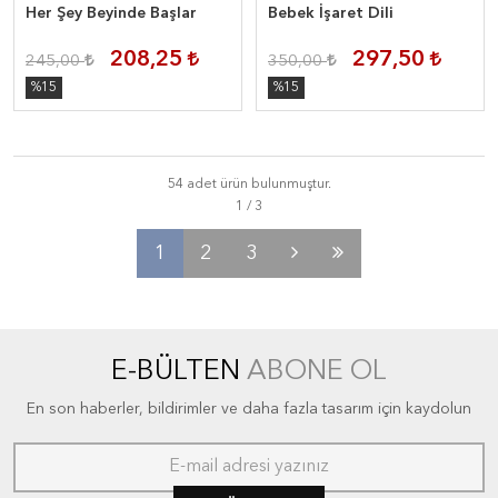
Her Şey Beyinde Başlar
Bebek İşaret Dili
208,25
297,50
245,00
350,00
%15
%15
54 adet ürün bulunmuştur.
1
2
3
E-BÜLTEN
ABONE OL
En son haberler, bildirimler ve daha fazla tasarım için kaydolun