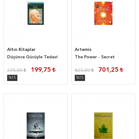
Altın Kitaplar
Artemis
Düşünce Gücüyle Tedavi
The Power - Secret
199,75
701,25
235,00
825,00
%15
%15