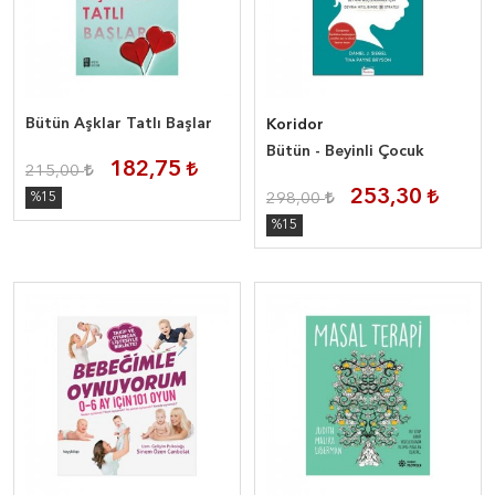
Bütün Aşklar Tatlı Başlar
Koridor
Bütün - Beyinli Çocuk
182,75
215,00
253,30
%15
298,00
%15