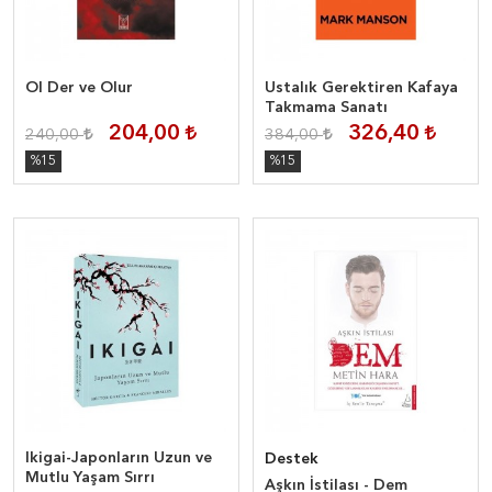
Ol Der ve Olur
Ustalık Gerektiren Kafaya
Takmama Sanatı
204,00
326,40
240,00
384,00
%15
%15
Ikigai-Japonların Uzun ve
Destek
Mutlu Yaşam Sırrı
Aşkın İstilası - Dem