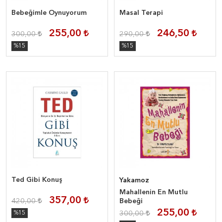
Bebeğimle Oynuyorum
Masal Terapi
255,00
246,50
300,00
290,00
%15
%15
Ted Gibi Konuş
Yakamoz
Mahallenin En Mutlu
357,00
420,00
Bebeği
255,00
%15
300,00