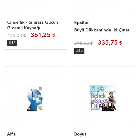
Cinsellik - Sınırsız Gücün
Epsilon
Gizemli Kaynağı
Büyü Dükkanı'nda İki Çınar
361,25
425,00
335,75
%15
395,00
%15
Alfa
Boyut