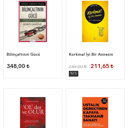
Bilinçaltının Gücü
Korkma! İyi Bir Annesin
348,00
211,65
249,00
%15