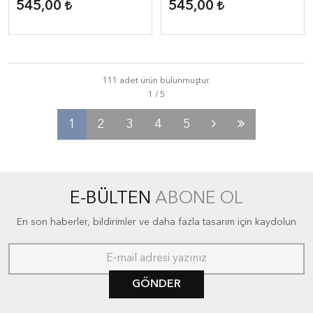
Kitap)
545,00
545,00
111 adet ürün bulunmuştur.
1
2
3
4
5
E-BÜLTEN
ABONE OL
En son haberler, bildirimler ve daha fazla tasarım için kaydolun
GÖNDER