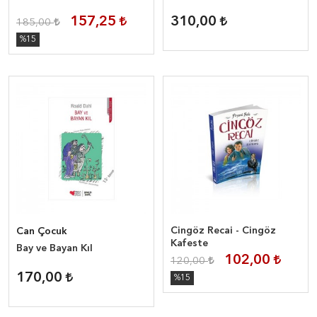
157,25
310,00
185,00
%15
Cingöz Recai - Cingöz
Can Çocuk
Kafeste
Bay ve Bayan Kıl
102,00
120,00
170,00
%15