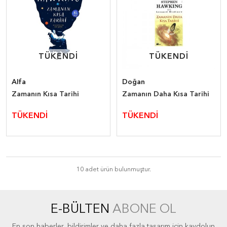
TÜKENDİ
TÜKENDİ
TÜKENDİ
TÜKENDİ
Alfa
Doğan
Zamanın Kısa Tarihi
Zamanın Daha Kısa Tarihi
TÜKENDİ
TÜKENDİ
10 adet ürün bulunmuştur.
E-BÜLTEN
ABONE OL
En son haberler, bildirimler ve daha fazla tasarım için kaydolun