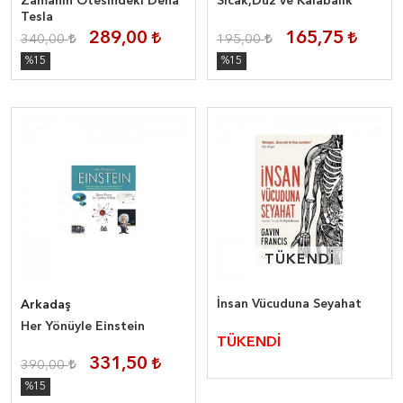
Zamanın Ötesindeki Deha
Sıcak,Düz ve Kalabalık
Tesla
289,00
165,75
340,00
195,00
%15
%15
TÜKENDİ
TÜKENDİ
İnsan Vücuduna Seyahat
Arkadaş
Her Yönüyle Einstein
TÜKENDİ
331,50
390,00
%15