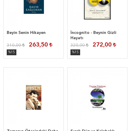
Beyin Senin Hikayen
İncognito - Beynin Gizli
Hayatı
263,50
272,00
310,00
320,00
%15
%15