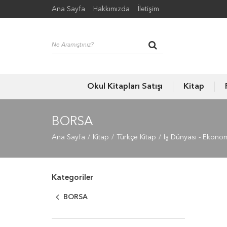
Ana Sayfa
Hakkımızda
İletişim
Okul Kitapları Satışı
Kitap
BORSA
Ana Sayfa
Kitap
Türkçe Kitap
İş Dünyası - Ekonom
Kategoriler
BORSA