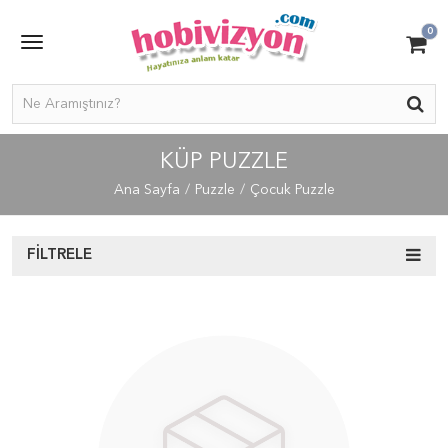
0
KÜP PUZZLE
Ana Sayfa
Puzzle
Çocuk Puzzle
FILTRELE