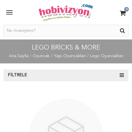
0
LEGO BRICKS & MORE
Ana Sayfa
Oyuncak
Yapı Oyuncakları
Lego Oyuncakları
FILTRELE