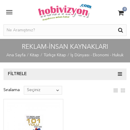
0
REKLAM-İNSAN KAYNAKLARI
Ana Sayfa
Kitap
Türkçe Kitap
İş Dünyası - Ekonomi - Hukuk
FILTRELE
Sıralama