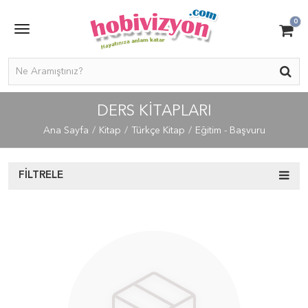
0
DERS KİTAPLARI
Ana Sayfa
Kitap
Türkçe Kitap
Eğitim - Başvuru
FILTRELE