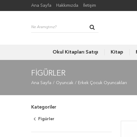
Ana Sayfa
Hakkımızda
İletişim
Okul Kitapları Satışı
Kitap
FIGÜRLER
Ana Sayfa
Oyuncak
Erkek Çocuk Oyuncakları
Kategoriler
Figürler