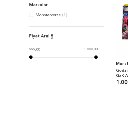
Markalar
Monsterverse
(1)
Fiyat Aralığı
1.000,00
999,00
Monst
Godzil
GxK A
Suko
1.0