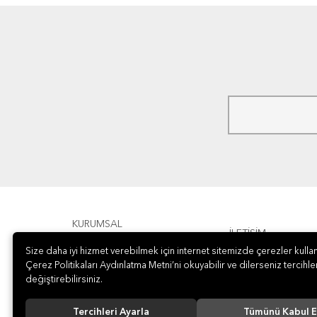
KURUMSAL
İLETİŞİM
Size daha iyi hizmet verebilmek için internet sitemizde çerezler kullan
ÖDEME
Çerez Politikaları Aydınlatma Metni’ni okuyabilir ve dilerseniz tercihler
değiştirebilirsiniz.
Tercihleri Ayarla
Tümünü Kabul E