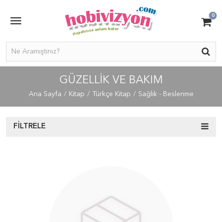
0
GÜZELLİK VE BAKIM
Ana Sayfa
Kitap
Türkçe Kitap
Sağlık - Beslenme
FILTRELE