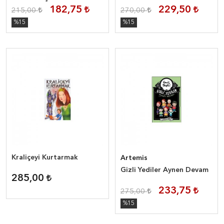
182,75
229,50
215,00
270,00
%15
%15
Kraliçeyi Kurtarmak
Artemis
Gizli Yediler Aynen Devam
285,00
233,75
275,00
%15