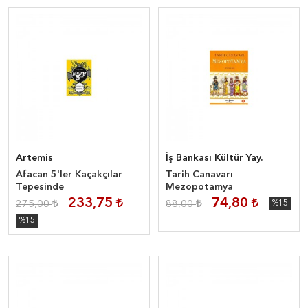
Artemis
İş Bankası Kültür Yay.
Afacan 5'ler Kaçakçılar
Tarih Canavarı
Tepesinde
Mezopotamya
233,75
74,80
275,00
88,00
%15
%15