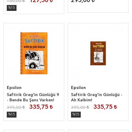
127,50
295,00
150,00
%15
Epsilon
Epsilon
Saftirik Greg'in Günlüğü 9
Saftirik Greg'in Günlüğü -
- Bende Bu Şans Varken!
Ah Kalbim!
335,75
335,75
395,00
395,00
%15
%15