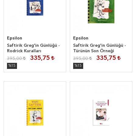
Epsilon
Epsilon
Saftirik Greg'in Günlüğü -
Saftirik Greg'in Günlüğü -
Rodrick Kuralları
Türünün Son Örneği
335,75
335,75
395,00
395,00
%15
%15