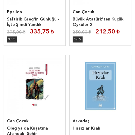
Epsilon
Can Çocuk
Saftirik Greg'in Günlüğü -
Büyük Atatürk'ten Küçük
İşte Şimdi Yandık
Öyküler 2
335,75
212,50
395,00
250,00
%15
%15
Can Çocuk
Arkadaş
Oleg ya da Kuşatma
Hırsızlar Kralı
Altındaki Şehir