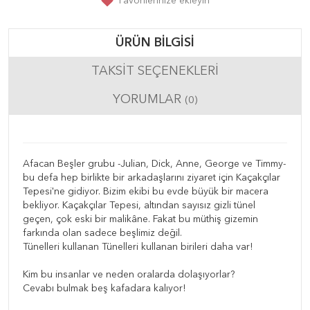
Favorilerinize ekleyin
ÜRÜN BILGISI
TAKSIT SEÇENEKLERI
YORUMLAR
(0)
Afacan Beşler grubu -Julian, Dick, Anne, George ve Timmy-
bu defa hep birlikte bir arkadaşlarını ziyaret için Kaçakçılar
Tepesi'ne gidiyor. Bizim ekibi bu evde büyük bir macera
bekliyor. Kaçakçılar Tepesi, altından sayısız gizli tünel
geçen, çok eski bir malikâne. Fakat bu müthiş gizemin
farkında olan sadece beşlimiz değil.
Tünelleri kullanan Tünelleri kullanan birileri daha var!
Kim bu insanlar ve neden oralarda dolaşıyorlar?
Cevabı bulmak beş kafadara kalıyor!