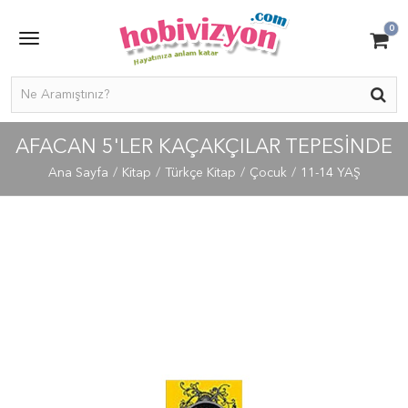
0
AFACAN 5'LER KAÇAKÇILAR TEPESINDE
Ana Sayfa
Kitap
Türkçe Kitap
Çocuk
11-14 YAŞ