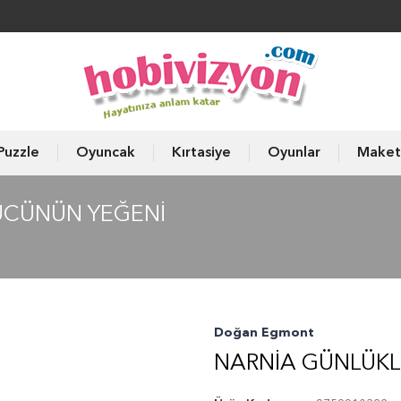
Puzzle
Oyuncak
Kırtasiye
Oyunlar
Maket
YÜCÜNÜN YEĞENI
Doğan Egmont
NARNIA GÜNLÜKL