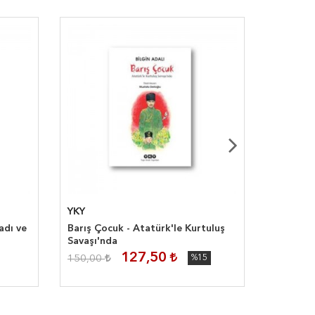
YKY
Artemis
adı ve
Barış Çocuk - Atatürk'le Kurtuluş
Gizli Ye
Savaşı'nda
127,50
150,00
%15
275,00