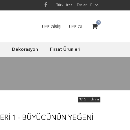
Türk Lirası
Dolar
Euro
0
ÜYE GIRIŞI
ÜYE OL
Dekorasyon
Fırsat Ürünleri
%15
İndirim
ERI 1 - BÜYÜCÜNÜN YEĞENI