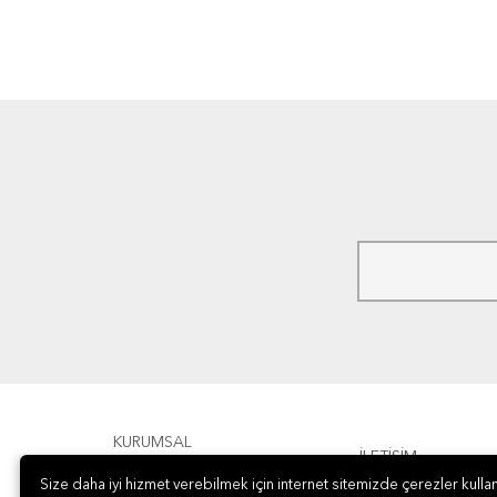
KURUMSAL
İLETİŞİM
Size daha iyi hizmet verebilmek için internet sitemizde çerezler kullan
ÖDEME