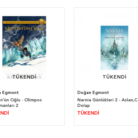
TÜKENDİ
TÜKENDİ
TÜKENDİ
TÜKENDİ
n Egmont
Doğan Egmont
n'ün Oğlu - Olimpos
Narnia Günlükleri 2 - Aslan,C
manları 2
Dolap
NDİ
TÜKENDİ