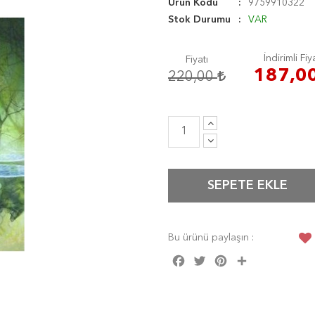
Ürün Kodu
9759910322
Stok Durumu
VAR
İndirimli Fiy
Fiyatı
187,0
220,00
SEPETE EKLE
Bu ürünü paylaşın :
Facebook
Twitter
Pinterest
Share