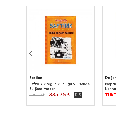
Epsilon
Doğa
lar -
Saftirik Greg'in Günlüğü 9 - Bende
Neptü
Bu Şans Varken!
Kahra
335,75
TÜKE
395,00
%15