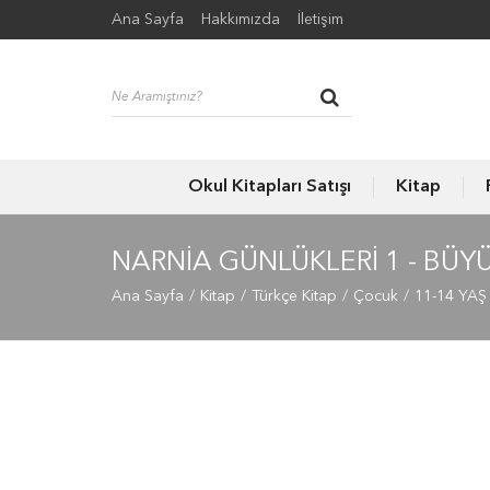
Ana Sayfa
Hakkımızda
İletişim
Okul Kitapları Satışı
Kitap
NARNIA GÜNLÜKLERI 1 - BÜ
Ana Sayfa
Kitap
Türkçe Kitap
Çocuk
11-14 YAŞ