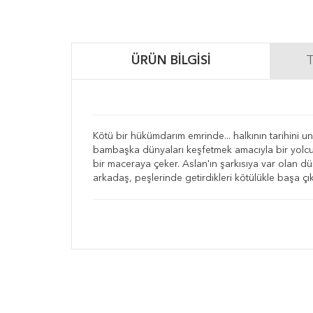
ÜRÜN BILGISI
T
Kötü bir hükümdarım emrinde... halkının tarihini un
bambaşka dünyaları keşfetmek amacıyla bir yolcul
bir maceraya çeker. Aslan'ın şarkısıya var olan dü
arkadaş, peşlerinde getirdikleri kötülükle başa ç