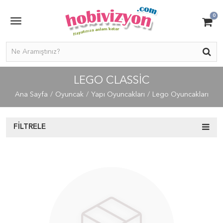
0
LEGO CLASSIC
Ana Sayfa
Oyuncak
Yapı Oyuncakları
Lego Oyuncakları
FILTRELE