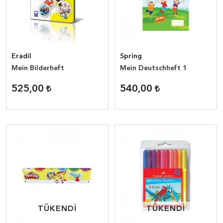
Eradil
Spring
Mein Bilderheft
Mein Deutschheft 1
525,00
540,00
TÜKENDİ
TÜKENDİ
TÜKENDİ
TÜKENDİ