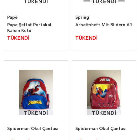
TÜKENDİ
TÜKENDİ
TÜKENDİ
TÜKENDİ
Pape
Spring
Pape Şeffaf Portakal
Arbeitsheft Mit Bildern A1
Kalem Kutu
TÜKENDİ
TÜKENDİ
TÜKENDİ
TÜKENDİ
TÜKENDİ
TÜKENDİ
Spiderman Okul Çantası
Spiderman Okul Çantası