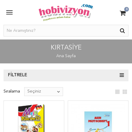
0
KIRTASIYE
Ana Sayfa
FILTRELE
Sıralama