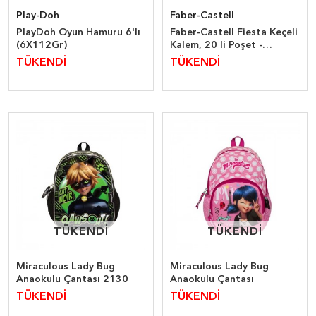
Play-Doh
Faber-Castell
PlayDoh Oyun Hamuru 6'lı
Faber-Castell Fiesta Keçeli
(6X112Gr)
Kalem, 20 li Poşet -
5068330450
TÜKENDİ
TÜKENDİ
TÜKENDİ
TÜKENDİ
TÜKENDİ
TÜKENDİ
Miraculous Lady Bug
Miraculous Lady Bug
Anaokulu Çantası 2130
Anaokulu Çantası
TÜKENDİ
TÜKENDİ