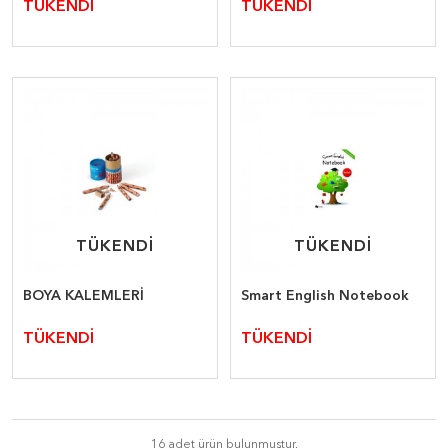
TÜKENDİ
TÜKENDİ
TÜKENDİ
TÜKENDİ
TÜKENDİ
TÜKENDİ
BOYA KALEMLERİ
Smart English Notebook
TÜKENDİ
TÜKENDİ
16 adet ürün bulunmuştur.