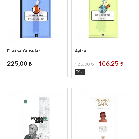
Divane Güzeller
Ayine
225,00
106,25
125,00
%15