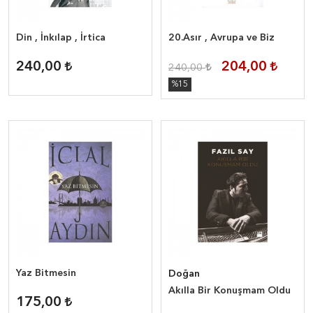
Din , İnkılap , İrtica
20.Asır , Avrupa ve Biz
240,00
204,00
240,00
%15
Yaz Bitmesin
Doğan
Akılla Bir Konuşmam Oldu
175,00