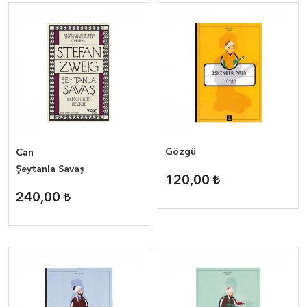
Gözgü
Can
Şeytanla Savaş
120,00
240,00