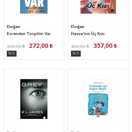
Doğan
Doğan
Evrenden Torpilim Var
Havva'nın Üç Kızı
272,00
357,00
320,00
420,00
%15
%15