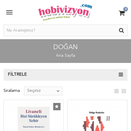
0
DOĞAN
Ana Sayfa
FILTRELE
Sıralama