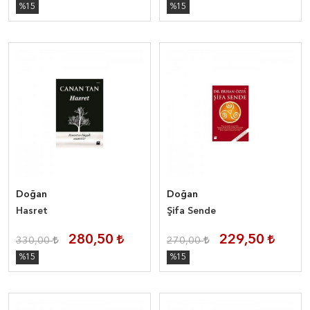
%15
%15
Doğan
Doğan
Hasret
Şifa Sende
280,50
229,50
330,00
270,00
%15
%15