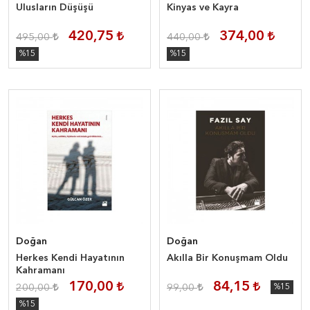
Ulusların Düşüşü
Kinyas ve Kayra
420,75
374,00
495,00
440,00
%15
%15
Doğan
Doğan
Herkes Kendi Hayatının
Akılla Bir Konuşmam Oldu
Kahramanı
170,00
84,15
200,00
99,00
%15
%15