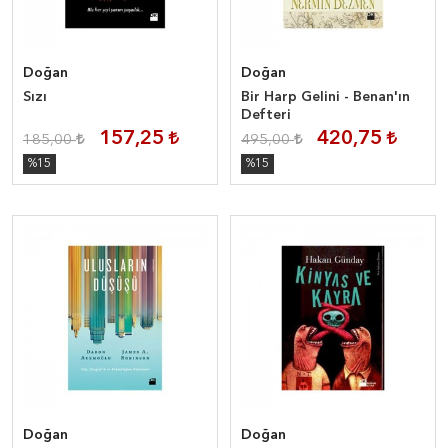
Doğan
Doğan
Sızı
Bir Harp Gelini - Benan'ın
Defteri
157,25
420,75
185,00
495,00
%15
%15
Doğan
Doğan