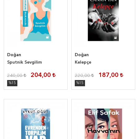
Doğan
Doğan
Sputnik Sevgilim
Kelepçe
204,00
187,00
240,00
220,00
%15
%15