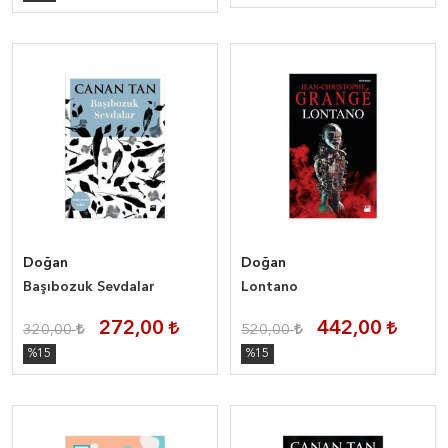
Doğan
Doğan
Başıbozuk Sevdalar
Lontano
272,00
442,00
320,00
520,00
%15
%15