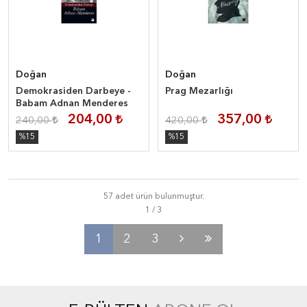
Doğan
Doğan
Demokrasiden Darbeye -
Prag Mezarlığı
Babam Adnan Menderes
204,00
357,00
240,00
420,00
%15
%15
57 adet ürün bulunmuştur.
1
2
3