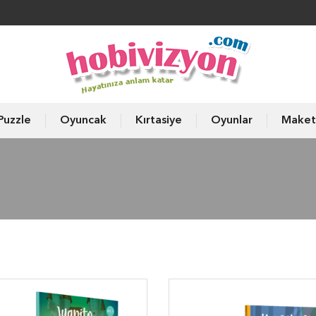
Puzzle
Oyuncak
Kırtasiye
Oyunlar
Maket
ı