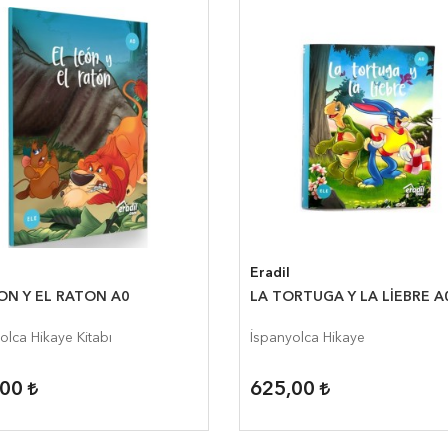
Eradil
ON Y EL RATON A0
LA TORTUGA Y LA LİEBRE A
olca Hikaye Kitabı
İspanyolca Hikaye
,00
625,00