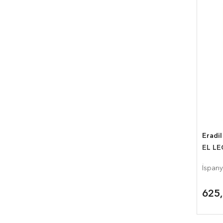
Eradil
EL LE
İspany
625