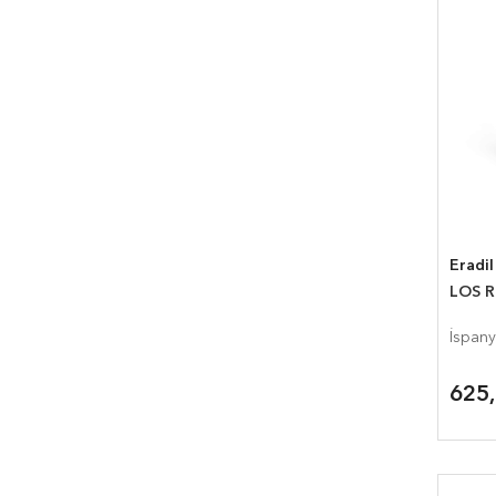
Eradil
LOS 
İspany
625