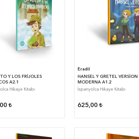
Eradil
TO Y LOS FRİJOLES
HANSEL Y GRETEL VERSİON
COS A2.1
MODERNA A1.2
olca Hikaye Kitabı
İspanyolca Hikaye Kitabı
,00
625,00