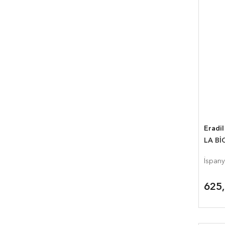
Eradil
LA Bİ
İspany
625