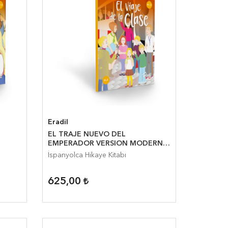
Eradil
EL TRAJE NUEVO DEL
EMPERADOR VERSION MODERNA
A1.1
İspanyolca Hikaye Kitabı
625,00