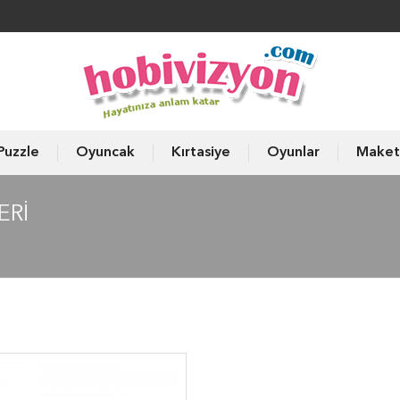
Puzzle
Oyuncak
Kırtasiye
Oyunlar
Maket
ERI