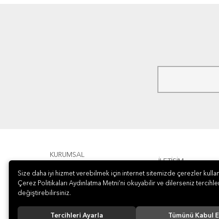
KURUMSAL
İLETİŞİM
Size daha iyi hizmet verebilmek için internet sitemizde çerezler kullan
ÖDEME
Çerez Politikaları Aydınlatma Metni’ni okuyabilir ve dilerseniz tercihler
değiştirebilirsiniz.
Tercihleri Ayarla
Tümünü Kabul E