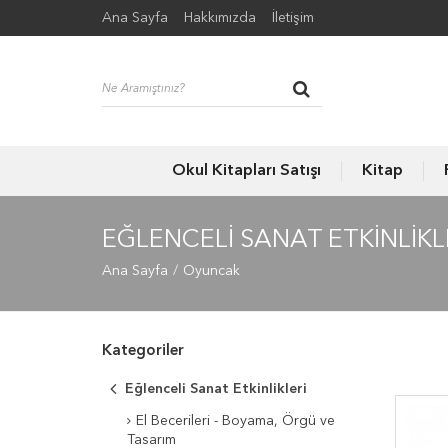
Ana Sayfa
Hakkımızda
İletişim
Okul Kitapları Satışı
Kitap
EĞLENCELI SANAT ETKINLIKL
Ana Sayfa
Oyuncak
Kategoriler
Eğlenceli Sanat Etkinlikleri
El Becerileri - Boyama, Örgü ve
Tasarım