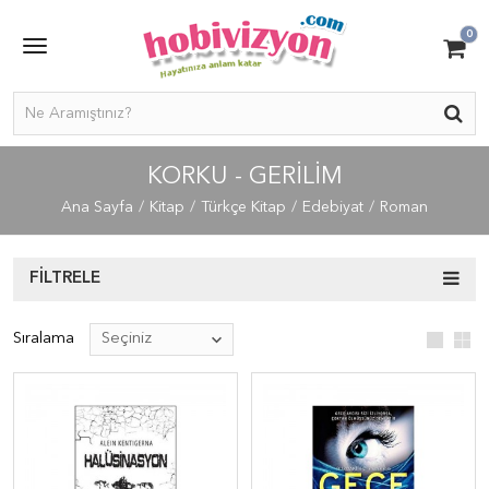
0
KORKU - GERILIM
Ana Sayfa
Kitap
Türkçe Kitap
Edebiyat
Roman
FILTRELE
Sıralama