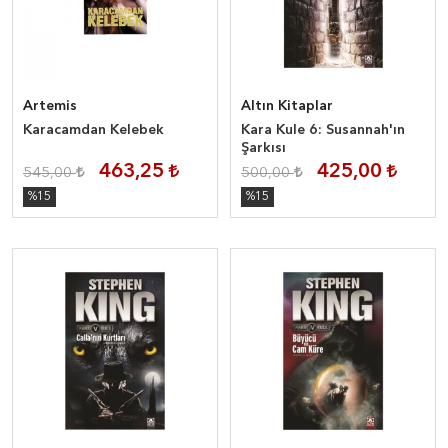
Artemis
Altın Kitaplar
Karacamdan Kelebek
Kara Kule 6: Susannah'ın
Şarkısı
463,25
425,00
545,00
500,00
%15
%15