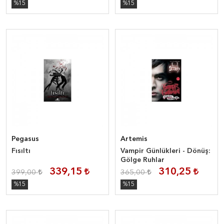
%15
%15
Pegasus
Artemis
Fısıltı
Vampir Günlükleri - Dönüş:
Gölge Ruhlar
339,15
310,25
399,00
365,00
%15
%15