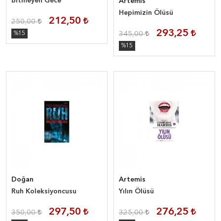
Bitmeyen Gece
Artemis
Hepimizin Ölüsü
212,50
250,00
293,25
%15
345,00
%15
Doğan
Artemis
Ruh Koleksiyoncusu
Yılın Ölüsü
297,50
276,25
350,00
325,00