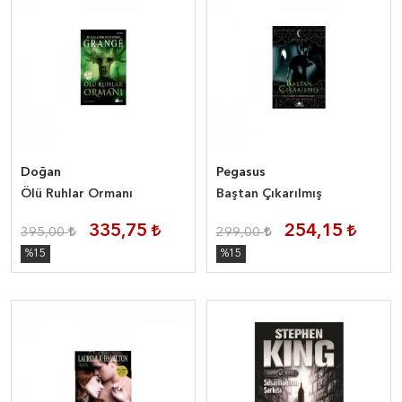
Doğan
Pegasus
Ölü Ruhlar Ormanı
Baştan Çıkarılmış
335,75
254,15
395,00
299,00
%15
%15