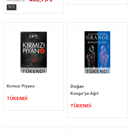
488,75
575,00
%15
TÜKENDİ
TÜKENDİ
TÜKENDİ
TÜKENDİ
Kırmızı Piyano
Doğan
Kongo'ya Ağıt
TÜKENDİ
TÜKENDİ