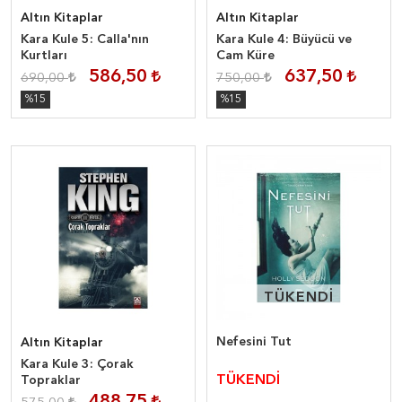
Altın Kitaplar
Altın Kitaplar
Kara Kule 5: Calla'nın
Kara Kule 4: Büyücü ve
Kurtları
Cam Küre
586,50
637,50
690,00
750,00
%15
%15
TÜKENDİ
TÜKENDİ
Nefesini Tut
Altın Kitaplar
Kara Kule 3: Çorak
TÜKENDİ
Topraklar