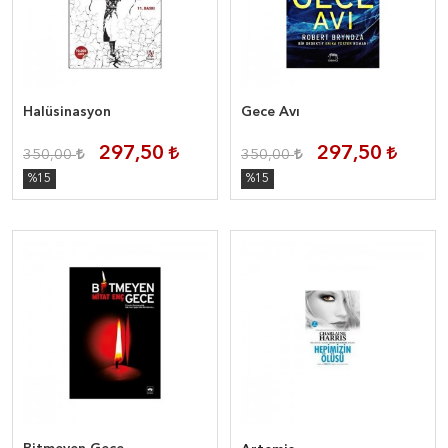
Halüsinasyon
Gece Avı
297,50
297,50
350,00
350,00
%15
%15