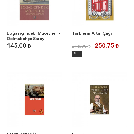
Boğaziçi'ndeki Mücevher -
Türklerin Altın Çağı
Dolmabahçe Sarayı
145,00
250,75
295,00
%15