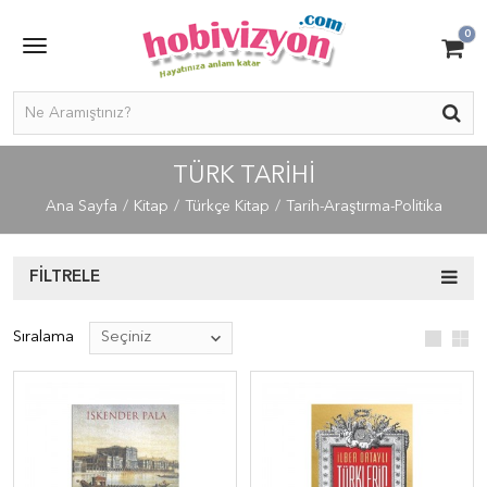
0
TÜRK TARIHI
Ana Sayfa
Kitap
Türkçe Kitap
Tarih-Araştırma-Politika
FILTRELE
Sıralama