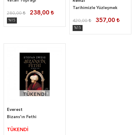
Vatan Toprağı
Remzi
Tarihimizle Yüzleşmek
238,00
280,00
357,00
%15
420,00
%15
TÜKENDİ
TÜKENDİ
Everest
Bizans'ın Fethi
TÜKENDİ