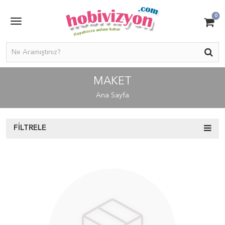
0
MAKET
Ana Sayfa
FILTRELE