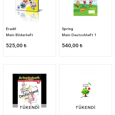
Eradil
Spring
Mein Bilderheft
Mein Deutschheft 1
525,00
540,00
TÜKENDİ
TÜKENDİ
TÜKENDİ
TÜKENDİ