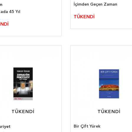
İçimden Geçen Zaman
im
kada 45 Yıl
TÜKENDİ
NDİ
TÜKENDİ
TÜKENDİ
TÜKENDİ
TÜKENDİ
Bir Çift Yürek
riyet