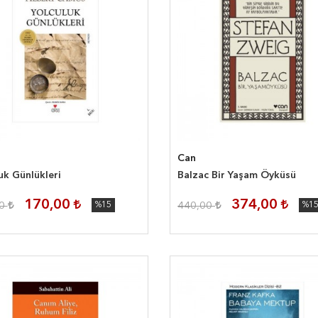
Can
uk Günlükleri
Balzac Bir Yaşam Öyküsü
170,00
374,00
00
%15
440,00
%1