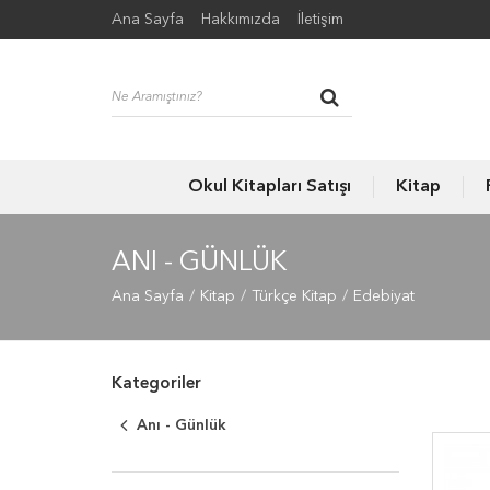
Ana Sayfa
Hakkımızda
İletişim
Okul Kitapları Satışı
Kitap
ANI - GÜNLÜK
Ana Sayfa
Kitap
Türkçe Kitap
Edebiyat
Kategoriler
Anı - Günlük