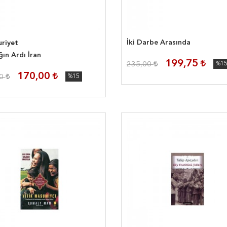
İki Darbe Arasında
riyet
ın Ardı İran
199,75
235,00
%1
170,00
00
%15