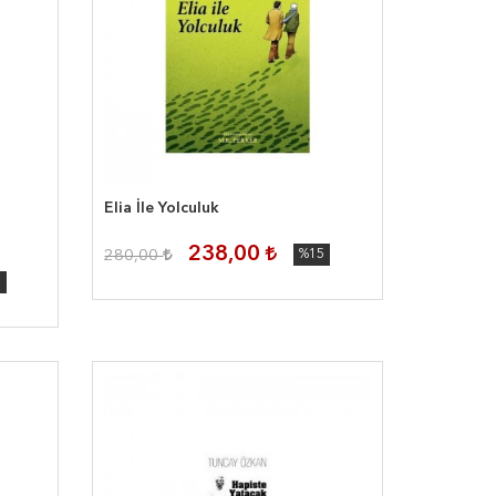
Elia İle Yolculuk
238,00
280,00
%15
5