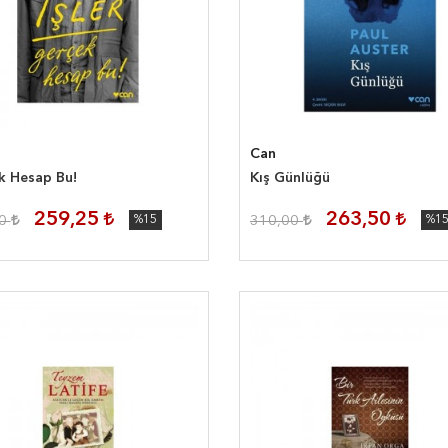
Can
k Hesap Bu!
Kış Günlüğü
259,25
263,50
00
%15
310,00
%1