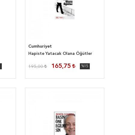
Cumhuriyet
Hapiste Yatacak Olana Öğütler
165,75
5
195,00
%15