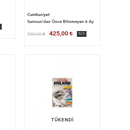
Cumhuriyet
Samsun'dan Önce Bilinmeyen 6 Ay
5
425,00
500,00
%15
TÜKENDİ
TÜKENDİ