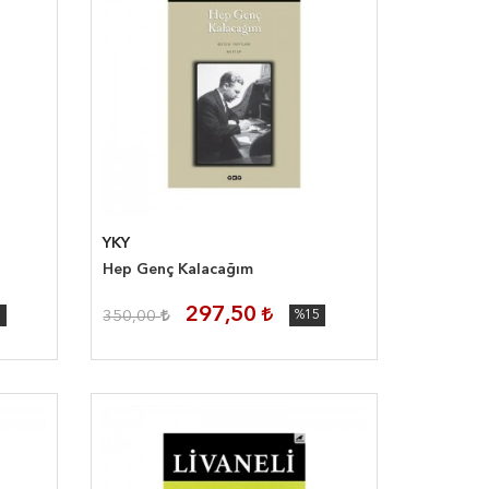
YKY
Hep Genç Kalacağım
297,50
5
350,00
%15