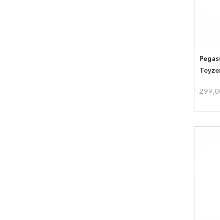
Pegas
Teyze
299,