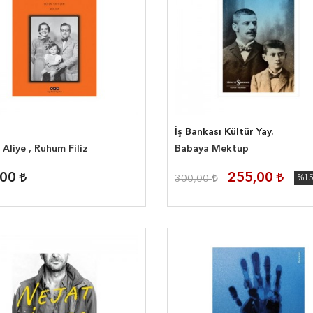
İş Bankası Kültür Yay.
Aliye , Ruhum Filiz
Babaya Mektup
,00
255,00
300,00
%1