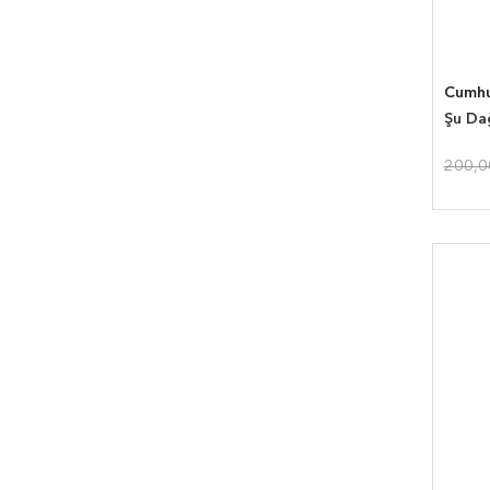
Cumhu
Şu Dağ
200,