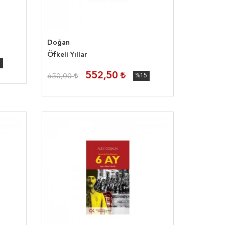
Doğan
Öfkeli Yıllar
5
552,50
650,00
%15