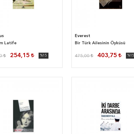
us
Everest
m Latife
Bir Türk Ailesinin Öyküsü
254,15
403,75
00
%15
475,00
%1