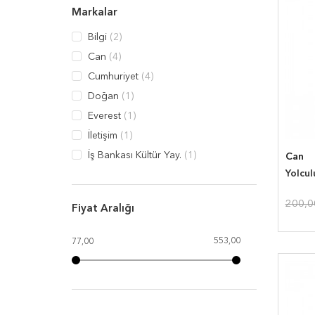
Markalar
Bilgi
(2)
Can
(4)
Cumhuriyet
(4)
Doğan
(1)
Everest
(1)
İletişim
(1)
İş Bankası Kültür Yay.
(1)
Can
Yolcul
Pegasus
(1)
YKY
(2)
200,
Fiyat Aralığı
553,00
77,00