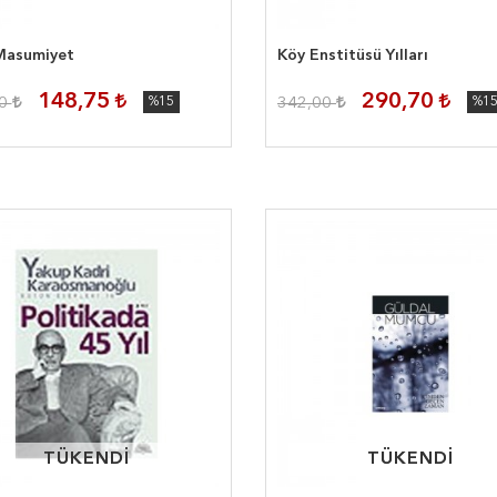
 Masumiyet
Köy Enstitüsü Yılları
148,75
290,70
00
%15
342,00
%1
TÜKENDİ
TÜKENDİ
TÜKENDİ
TÜKENDİ