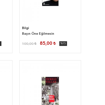
Bilgi
Başın Öne Eğilmesin
85,00
5
100,00
%15