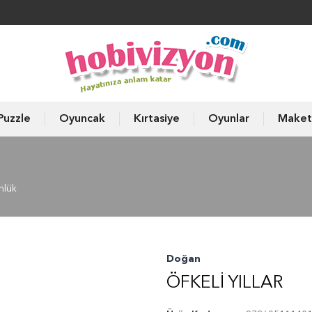
Puzzle
Oyuncak
Kırtasiye
Oyunlar
Maket
nlük
Doğan
ÖFKELI YILLAR