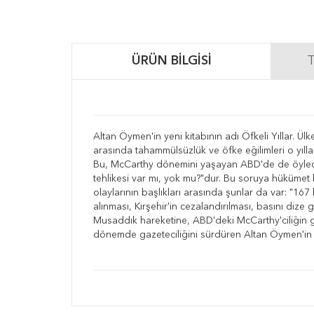
ÜRÜN BILGISI
T
Altan Öymen'in yeni kitabının adı Öfkeli Yıllar. Ülk
arasında tahammülsüzlük ve öfke eğilimleri o yıllard
Bu, McCarthy dönemini yaşayan ABD'de de öyledir, 
tehlikesi var mı, yok mu?"dur. Bu soruya hükümet b
olaylarının başlıkları arasında şunlar da var: "16
alınması, Kırşehir'in cezalandırılması, basını dize
Musaddık hareketine, ABD'deki McCarthy'ciliğin g
dönemde gazeteciliğini sürdüren Altan Öymen'in kend