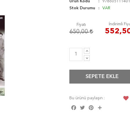
Ürün Kodu
97860511140
Stok Durumu
VAR
İndirimli Fiy
Fiyatı
552,5
650,00
SEPETE EKLE
Bu ürünü paylaşın :
Facebook
Twitter
Pinterest
Share