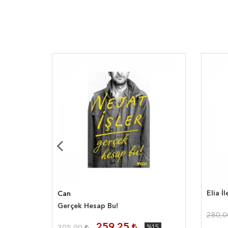
Elia İ
Can
Gerçek Hesap Bu!
280,
259,25
%15
%15