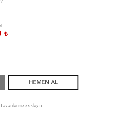
19
atı
0
HEMEN AL
Favorilerinize ekleyin