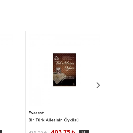
Everest
İş Bankas
Bir Türk Ailesinin Öyküsü
Babaya 
403,75
5
%15