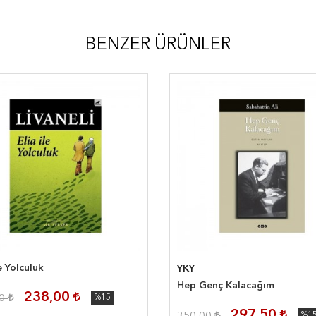
BENZER ÜRÜNLER
le Yolculuk
YKY
Hep Genç Kalacağım
238,00
00
%15
297,50
%1