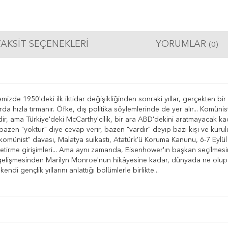
AKSIT SEÇENEKLERI
YORUMLAR
(0)
emizde 1950'deki ilk iktidar değişikliğinden sonraki yıllar, gerçekten bir
a hızla tırmanır. Öfke, dış politika söylemlerinde de yer alır... Komünistl
ama Türkiye'deki McCarthy'cilik, bir ara ABD'dekini aratmayacak kadar
azen "yoktur" diye cevap verir, bazen "vardır" deyip bazı kişi ve kurulu
7 komünist" davası, Malatya suikastı, Atatürk'ü Koruma Kanunu, 6-7 Eylül 
 getirme girişimleri... Ama aynı zamanda, Eisenhower'ın başkan seçilmesin
elişmesinden Marilyn Monroe'nun hikâyesine kadar, dünyada ne olup bit
i gençlik yıllarını anlattığı bölümlerle birlikte...