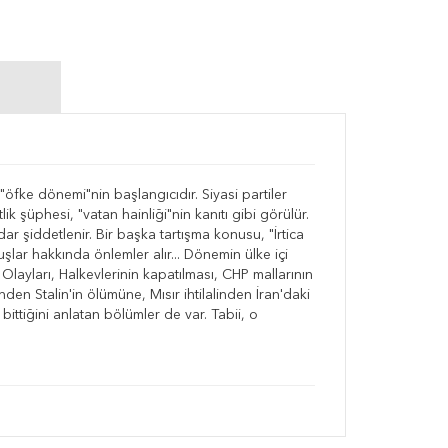
 "öfke dönemi"nin başlangıcıdır. Siyasi partiler
ik şüphesi, "vatan hainliği"nin kanıtı gibi görülür.
 şiddetlenir. Bir başka tartışma konusu, "İrtica
şlar hakkında önlemler alır... Dönemin ülke içi
Olayları, Halkevlerinin kapatılması, CHP mallarının
den Stalin'in ölümüne, Mısır ihtilalinden İran'daki
tiğini anlatan bölümler de var. Tabii, o