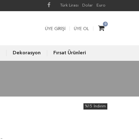
Türk Lirası
Dolar
Euro
0
ÜYE GIRIŞI
ÜYE OL
Dekorasyon
Fırsat Ürünleri
%15
İndirim