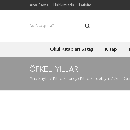
Ana Sayfa
Hakkımızda
İletişim
Okul Kitapları Satışı
Kitap
ÖFKELI YILLAR
Ana Sayfa
Kitap
Türkçe Kitap
Edebiyat
Anı - Gü