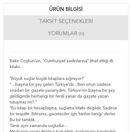
ÜRÜN BILGISI
TAKSIT SEÇENEKLERI
YORUMLAR
(0)
Bekir Coşkun'un, "Cumhuriyet kadınlarına" ithaf ettiği ilk
kitabı…
"Büyük suçlar küçük kitaplara sığmıyor!"
"…başına bir şey gelen Türkiye'dir... Ben onun sadece
sıradan bir gazete yazarıydım. Türkiye'nin başına bir şey
geldiğinde herhangi bir ferdi yanar da gazete yazarı
tutuşmaz mı?.."
"Bu kitap bir hesaplaşma, suçlama kitabı değildir. Sadece
bir tespittir. Bilirsiniz, gazeteciler için 'tarihin tanığı' derler.
Bu bir tanıklık…
Tanık aynı zamanda suçludur…
Medyanın siyasi iktidara biat ettiği, toplumunu kandırdığı,