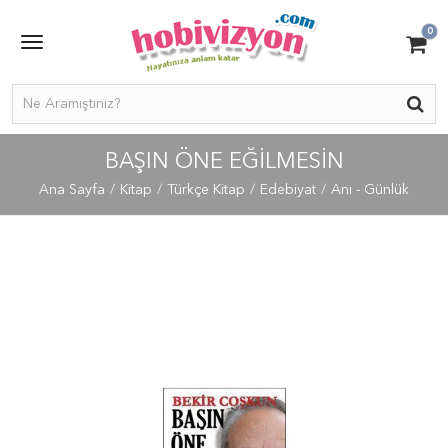
0
BAŞIN ÖNE EĞILMESIN
Ana Sayfa
Kitap
Türkçe Kitap
Edebiyat
Anı - Günlük