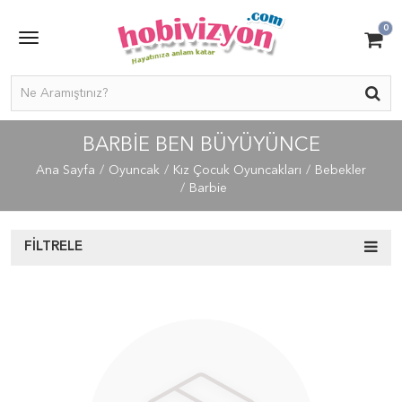
0
BARBIE BEN BÜYÜYÜNCE
Ana Sayfa
Oyuncak
Kız Çocuk Oyuncakları
Bebekler
Barbie
FILTRELE