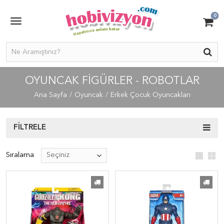
0
OYUNCAK FIGÜRLER - ROBOTLAR
Ana Sayfa
Oyuncak
Erkek Çocuk Oyuncakları
FILTRELE
Sıralama