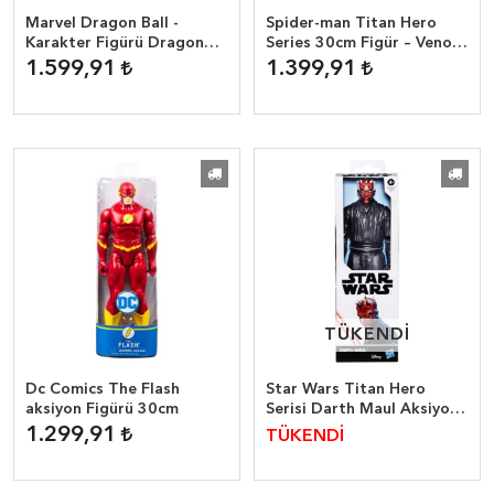
Marvel Dragon Ball -
Spider-man Titan Hero
Karakter Figürü Dragon
Series 30cm Figür – Venom
Ball
Marvel
1.599,91
1.399,91
TÜKENDİ
TÜKENDİ
Dc Comics The Flash
Star Wars Titan Hero
aksiyon Figürü 30cm
Serisi Darth Maul Aksiyon
Figürü 30cm
1.299,91
TÜKENDİ