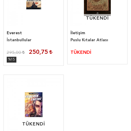
TÜKENDİ
TÜKENDİ
Everest
İletişim
İstanbullular
Puslu Kıtalar Atlası
250,75
TÜKENDİ
295,00
%15
TÜKENDİ
TÜKENDİ