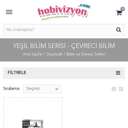
0
YEŞIL BILIM SERISI - ÇEVRECI BILIM
Ana Sayfa
Oyuncak
Bilim ve Deney Setleri
FILTRELE
Sıralama