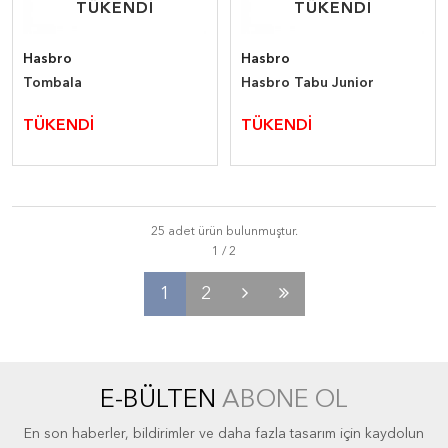
TÜKENDİ
TÜKENDİ
TÜKENDİ
TÜKENDİ
Hasbro
Hasbro
Tombala
Hasbro Tabu Junior
TÜKENDİ
TÜKENDİ
25 adet ürün bulunmuştur.
1
2
E-BÜLTEN
ABONE OL
En son haberler, bildirimler ve daha fazla tasarım için kaydolun