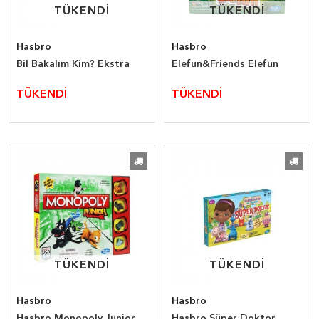
TÜKENDİ
TÜKENDİ
TÜKENDİ
TÜKENDİ
Hasbro
Hasbro
Bil Bakalım Kim? Ekstra
Elefun&Friends Elefun
TÜKENDİ
TÜKENDİ
TÜKENDİ
TÜKENDİ
TÜKENDİ
TÜKENDİ
Hasbro
Hasbro
Hasbro Monopoly Junior
Hasbro Süper Doktor