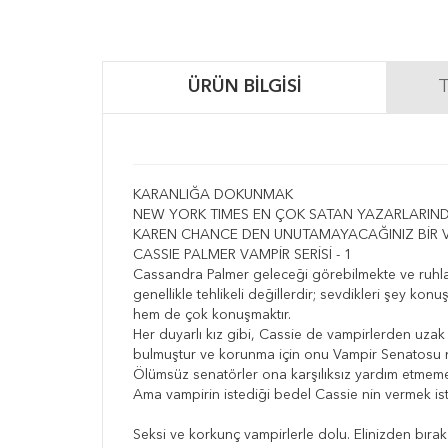
ÜRÜN BILGISI
T
KARANLIĞA DOKUNMAK
NEW YORK TIMES EN ÇOK SATAN YAZARLARIN
KAREN CHANCE DEN UNUTAMAYACAĞINIZ BİR VA
CASSIE PALMER VAMPİR SERİSİ - 1
Cassandra Palmer geleceği görebilmekte ve ruhlarla
genellikle tehlikeli değillerdir; sevdikleri şey kon
hem de çok konuşmaktır.
Her duyarlı kız gibi, Cassie de vampirlerden uzak
bulmuştur ve korunma için onu Vampir Senatosu 
Ölümsüz senatörler ona karşılıksız yardım etmemek
Ama vampirin istediği bedel Cassie nin vermek ist
Seksi ve korkunç vampirlerle dolu. Elinizden bıra