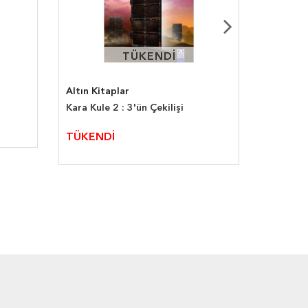
TÜKENDİ
TÜKENDİ
Altın Kitaplar
Artemis
Kara Kule 2 : 3'ün Çekilişi
Vampir G
Ruhlar
TÜKENDİ
365,00