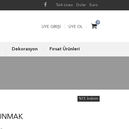
Türk Lirası
Dolar
Euro
0
ÜYE GIRIŞI
ÜYE OL
Dekorasyon
Fırsat Ürünleri
%15
İndirim
UNMAK