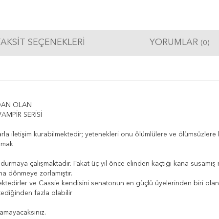
AKSIT SEÇENEKLERI
YORUMLAR
(0)
DAN OLAN
MPİR SERİSİ
 iletişim kurabilmektedir; yetenekleri onu ölümlülere ve ölümsüzlere ka
uşmak
 durmaya çalışmaktadır. Fakat üç yıl önce elinden kaçtığı kana susamış
na dönmeye zorlamıştır.
tedirler ve Cassie kendisini senatonun en güçlü üyelerinden biri olan ba
ediğinden fazla olabilir
kamayacaksınız.