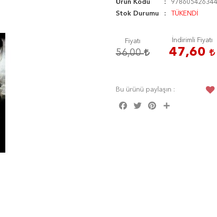
Ürün Kodu
97860542634
Stok Durumu
TÜKENDİ
İndirimli Fiyatı
Fiyatı
47,60
56,00
Bu ürünü paylaşın :
Facebook
Twitter
Pinterest
Share