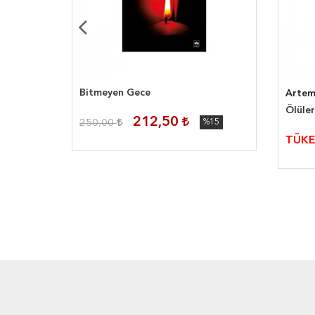
Bitmeyen Gece
Artem
Ölüle
212,50
%15
250,00
%15
TÜKE