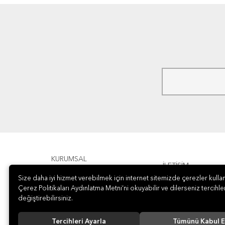
KURUMSAL
İLETİŞİM
Size daha iyi hizmet verebilmek için internet sitemizde çerezler kullan
ÖDEME
Çerez Politikaları Aydınlatma Metni’ni okuyabilir ve dilerseniz tercihler
değiştirebilirsiniz.
Tercihleri Ayarla
Tümünü Kabul E