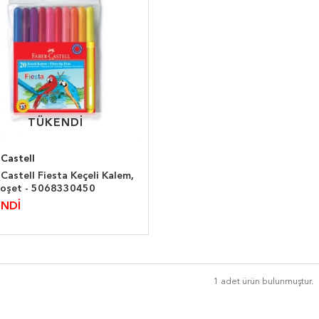
TÜKENDİ
TÜKENDİ
Castell
Castell Fiesta Keçeli Kalem,
 Poşet - 5068330450
NDİ
1 adet ürün bulunmuştur.