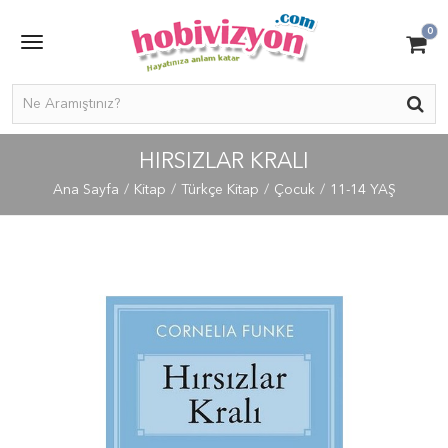
0
HIRSIZLAR KRALI
Ana Sayfa
Kitap
Türkçe Kitap
Çocuk
11-14 YAŞ