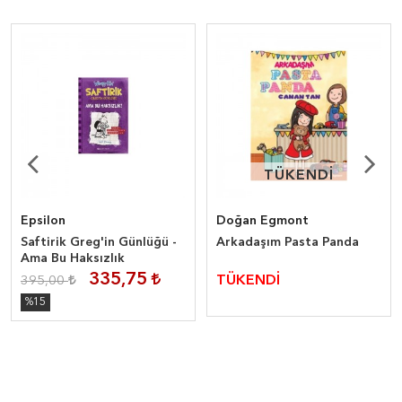
TÜKENDİ
TÜKENDİ
Epsilon
Doğan Egmont
Saftirik Greg'in Günlüğü -
Arkadaşım Pasta Panda
Ama Bu Haksızlık
335,75
TÜKENDİ
395,00
%15