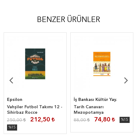
BENZER ÜRÜNLER
Epsilon
İş Bankası Kültür Yay.
Vahşiler Futbol Takımı 12 -
Tarih Canavarı
Sihirbaz Rocce
Mezopotamya
212,50
74,80
250,00
88,00
%15
%15