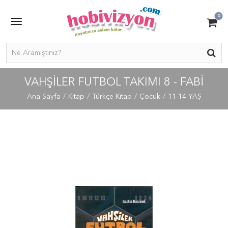
0
VAHŞILER FUTBOL TAKIMI 8 - FABI
Ana Sayfa
Kitap
Türkçe Kitap
Çocuk
11-14 YAŞ