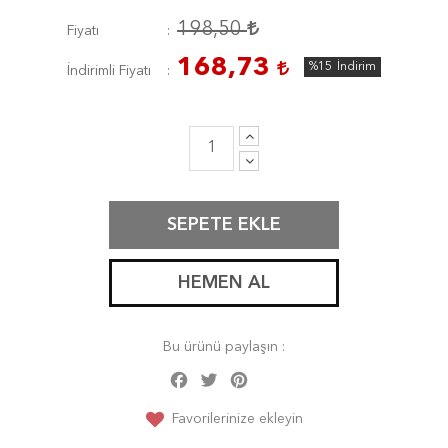
198,50
Fiyatı
168,73
%15
İndirim
İndirimli Fiyatı
SEPETE EKLE
HEMEN AL
Bu ürünü paylaşın :
Facebook
Twitter
Pinterest
Share
Favorilerinize ekleyin