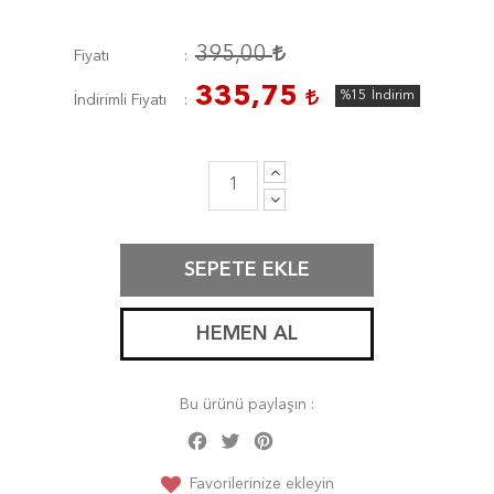
395,00
Fiyatı
335,75
%15
İndirim
İndirimli Fiyatı
SEPETE EKLE
HEMEN AL
Bu ürünü paylaşın :
Facebook
Twitter
Pinterest
Share
Favorilerinize ekleyin