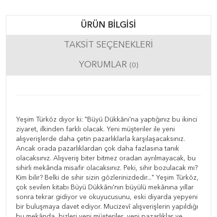
ÜRÜN BILGISI
TAKSIT SEÇENEKLERI
YORUMLAR
(0)
Yeşim Türköz diyor ki: "Büyü Dükkânı'na yaptığınız bu ikinci
ziyaret, ilkinden farklı olacak. Yeni müşteriler ile yeni
alışverişlerde daha çetin pazarlıklarla karşılaşacaksınız.
Ancak orada pazarlıklardan çok daha fazlasına tanık
olacaksınız. Alışveriş biter bitmez oradan ayrılmayacak, bu
sihirli mekânda misafir olacaksınız. Peki, sihir bozulacak mı?
Kim bilir? Belki de sihir sizin gözlerinizdedir..." Yeşim Türköz,
çok sevilen kitabı Büyü Dükkânı'nın büyülü mekânına yıllar
sonra tekrar gidiyor ve okuyucusunu, eski diyarda yepyeni
bir buluşmaya davet ediyor. Mucizevî alışverişlerin yapıldığı
bu mekânda, bizleri yeni müşteriler, yeni pazarlıklar ve