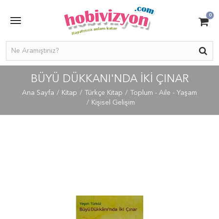
0
BÜYÜ DÜKKANI'NDA İKI ÇINAR
Ana Sayfa
Kitap
Türkçe Kitap
Toplum - Aile - Yaşam
Kişisel Gelişim