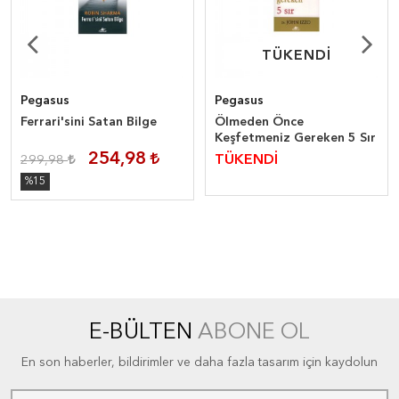
TÜKENDİ
TÜKENDİ
Pegasus
Pegasus
Ferrari'sini Satan Bilge
Ölmeden Önce
Keşfetmeniz Gereken 5 Sır
254,98
TÜKENDİ
299,98
%15
E-BÜLTEN
ABONE OL
En son haberler, bildirimler ve daha fazla tasarım için kaydolun