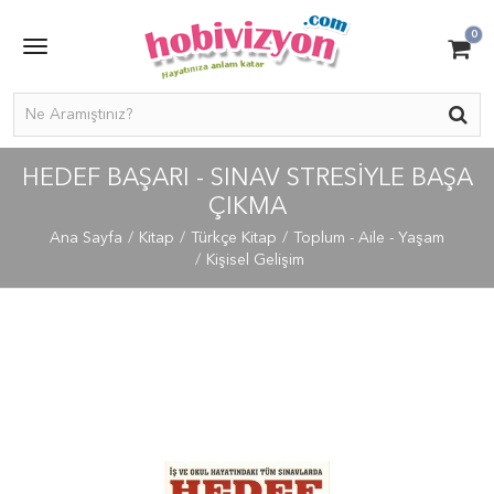
0
HEDEF BAŞARI - SINAV STRESIYLE BAŞA
ÇIKMA
Ana Sayfa
Kitap
Türkçe Kitap
Toplum - Aile - Yaşam
Kişisel Gelişim