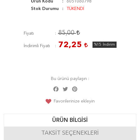
Ürün Kodu
6051060798
Stok Durumu
TÜKENDİ
85,00
Fiyatı
72,25
%15
İndirim
İndirimli Fiyatı
Bu ürünü paylaşın :
Facebook
Twitter
Pinterest
Share
Favorilerinize ekleyin
ÜRÜN BILGISI
TAKSIT SEÇENEKLERI