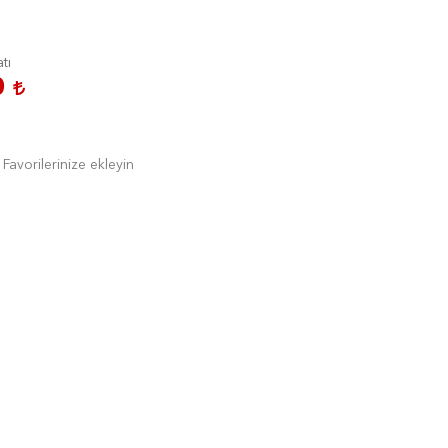
atı
0
Favorilerinize ekleyin