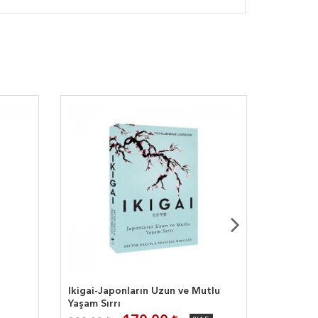
Ikigai-Japonların Uzun ve Mutlu
Destek
Yaşam Sırrı
Aşkın İst