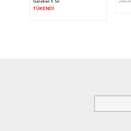
Gereken 5 Sır
290,
TÜKENDİ