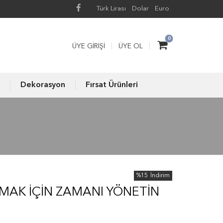
Türk Lirası
Dolar
Euro
0
ÜYE GIRIŞI
ÜYE OL
Dekorasyon
Fırsat Ürünleri
%15
İndirim
TMAK İÇIN ZAMANI YÖNETIN