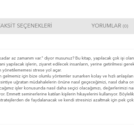
AKSIT SEÇENEKLERI
YORUMLAR
(0)
kadar az zamanım var." diyor musunuz? Bu kitap, yapılacak çok işi olanl
ni yapılacak işlerin, ziyaret edilecek insanların, yerine getirilmesi gere
in yönetilememesi strese yol açar.
 gelmemiz için bize olumlu yöntemler sunarken kolay ve hızlı anlaşılan
esintiye uğratan müdahalelerin önüne nasıl geçeceğimizi, nasıl daha org
ağımız işler konusunda nasıl daha seçici olacağımızı, değerlerimizi nası
r. Emmett seminerlerine katılan kişilerin hikayelerini kullanıyor. Böylel
ratejilerden de faydalanacak ve kendi stresinizi azaltmak için pek ço