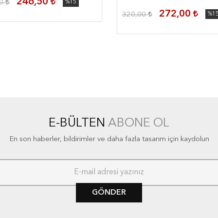
246,50
00
%15
272,00
320,00
%1
E-BÜLTEN
ABONE OL
En son haberler, bildirimler ve daha fazla tasarım için kaydolun
GÖNDER