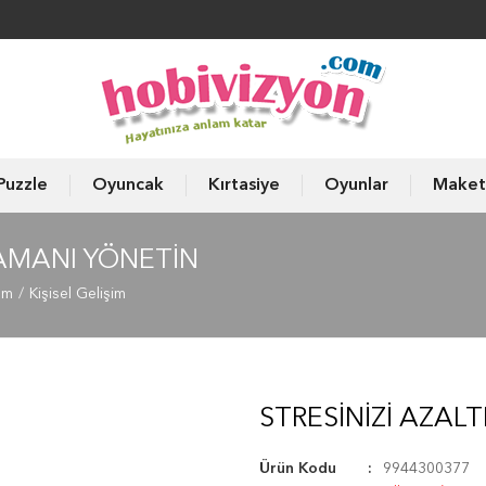
Puzzle
Oyuncak
Kırtasiye
Oyunlar
Maket
ZAMANI YÖNETIN
am
Kişisel Gelişim
STRESINIZI AZAL
Ürün Kodu
9944300377