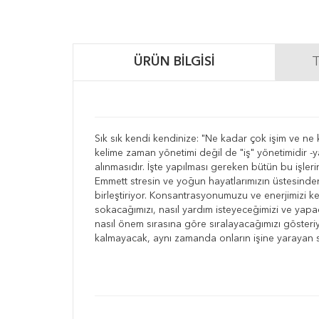
ÜRÜN BILGISI
T
Sık sık kendi kendinize: "Ne kadar çok işim ve ne 
kelime zaman yönetimi değil de "iş" yönetimidir -ya
alınmasıdır. İşte yapılması gereken bütün bu işler
Emmett stresin ve yoğun hayatlarımızın üstesinden
birleştiriyor. Konsantrasyonumuzu ve enerjimizi k
sokacağımızı, nasıl yardım isteyeceğimizi ve yapac
nasıl önem sırasına göre sıralayacağımızı gösteriyo
kalmayacak, aynı zamanda onların işine yarayan st