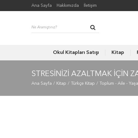
Ana Sayfa
Hakkımızda
İletişim
Okul Kitapları Satışı
Kitap
STRESINIZI AZALTMAK İÇIN 
Ana Sayfa
Kitap
Türkçe Kitap
Toplum - Aile - Yaş