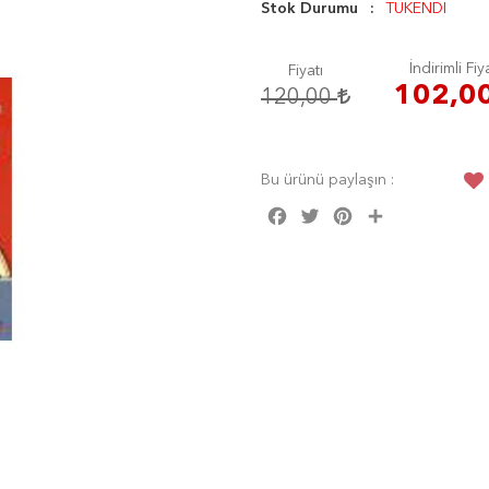
Stok Durumu
TÜKENDİ
İndirimli Fiy
Fiyatı
102,0
120,00
Bu ürünü paylaşın :
Facebook
Twitter
Pinterest
Share