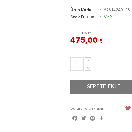
Ürün Kodu
97814240108
Stok Durumu
VAR
Fiyatı
475,00
SEPETE EKLE
Bu ürünü paylaşın :
Facebook
Twitter
Pinterest
Share