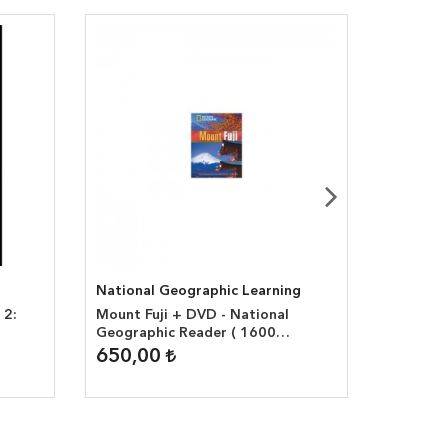
National Geographic Learning
National
 2:
Mount Fuji + DVD - National
Beagle P
Geographic Reader ( 1600
Geograp
headwords )
headwor
650,00
650,0