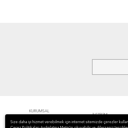
KURUMSAL
İLETİŞİM
Size daha iyi hizmet verebilmek için internet sitemizde çerezler kullan
ÖDEME
Çerez Politikaları Aydınlatma Metni’ni okuyabilir ve dilerseniz tercihler