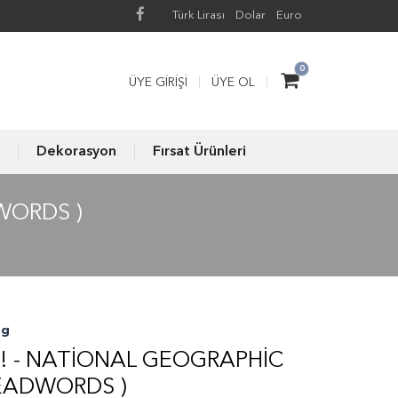
Türk Lirası
Dolar
Euro
0
ÜYE GIRIŞI
ÜYE OL
Dekorasyon
Fırsat Ürünleri
WORDS )
ng
! - NATIONAL GEOGRAPHIC
HEADWORDS )