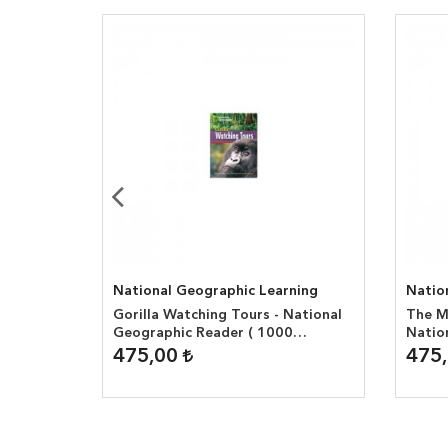
ning
National Geographic Learning
Natio
Gorilla Watching Tours - National
The Mi
Geographic Reader ( 1000
Natio
headwords )
1300 
475,00
475