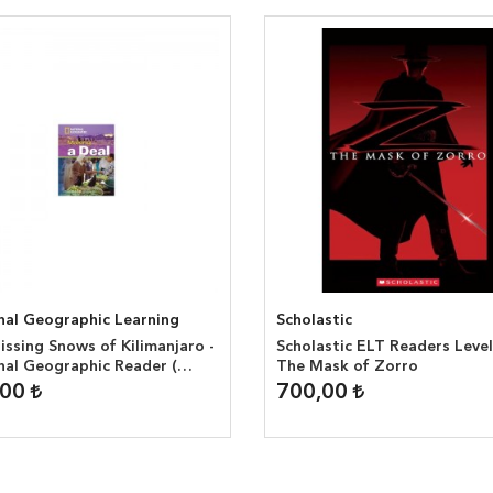
nal Geographic Learning
Scholastic
ssing Snows of Kilimanjaro -
Scholastic ELT Readers Level
nal Geographic Reader (
The Mask of Zorro
headwords )
,00
700,00