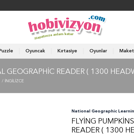
Puzzle
Oyuncak
Kırtasiye
Oyunlar
Maket
NAL GEOGRAPHIC READER ( 1300 HEAD
ı
İNGİLİZCE
National Geographic Learni
FLYING PUMPKINS
READER ( 1300 