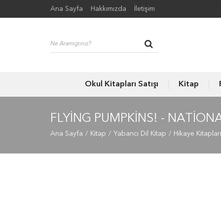
Ana Sayfa
Hakkımızda
İletişim
Okul Kitapları Satışı
Kitap
FLYING PUMPKINS! - NATIO
Ana Sayfa
Kitap
Yabancı Dil Kitap
Hikaye Kitaplar