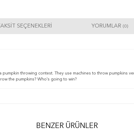
AKSIT SEÇENEKLERI
YORUMLAR
(0)
a pumpkin throwing contest. They use machines to throw pumpkins very 
hrow the pumpkins? Who's going to win?
BENZER ÜRÜNLER