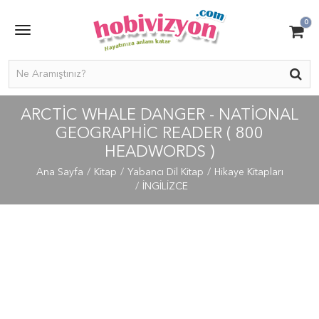
0
ARCTIC WHALE DANGER - NATIONAL
GEOGRAPHIC READER ( 800
HEADWORDS )
Ana Sayfa
Kitap
Yabancı Dil Kitap
Hikaye Kitapları
İNGİLİZCE