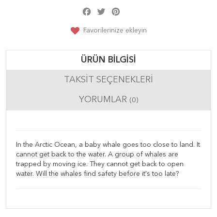
Facebook
Twitter
Pinterest
Share
Favorilerinize ekleyin
ÜRÜN BILGISI
TAKSIT SEÇENEKLERI
YORUMLAR
(0)
In the Arctic Ocean, a baby whale goes too close to land. It
cannot get back to the water. A group of whales are
trapped by moving ice. They cannot get back to open
water. Will the whales find safety before it's too late?