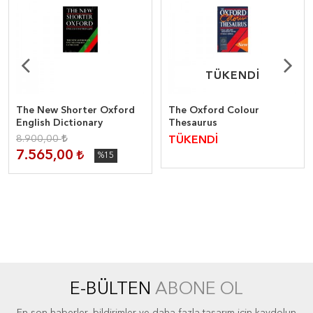
TÜKENDİ
TÜKENDİ
The New Shorter Oxford
The Oxford Colour
English Dictionary
Thesaurus
8.900,00
TÜKENDİ
7.565,00
%15
E-BÜLTEN
ABONE OL