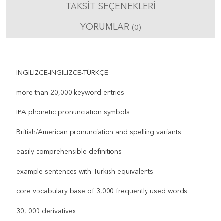
TAKSIT SEÇENEKLERI
YORUMLAR
(0)
İNGİLİZCE-İNGİLİZCE-TÜRKÇE
more than 20,000 keyword entries
IPA phonetic pronunciation symbols
British/American pronunciation and spelling variants
easily comprehensible definitions
example sentences with Turkish equivalents
core vocabulary base of 3,000 frequently used words
30, 000 derivatives