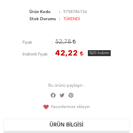
Ürün Kodu
9758786156
Stok Durumu
TÜKENDİ
52,78
Fiyatı
42,22
%20
İndirim
İndirimli Fiyatı
Bu ürünü paylaşın :
Facebook
Twitter
Pinterest
Share
Favorilerinize ekleyin
ÜRÜN BILGISI