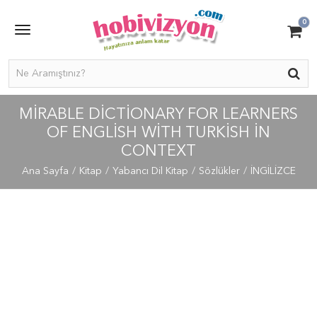
0
MIRABLE DICTIONARY FOR LEARNERS
OF ENGLISH WITH TURKISH IN
CONTEXT
Ana Sayfa
Kitap
Yabancı Dil Kitap
Sözlükler
İNGİLİZCE