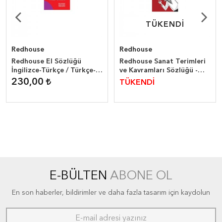
TÜKENDİ
TÜKENDİ
Redhouse
Redhouse
Redhouse El Sözlüğü
Redhouse Sanat Terimleri
İngilizce-Türkçe / Türkçe-
ve Kavramları Sözlüğü -
İngilizce
Dictionary of Art Terms
230,00
TÜKENDİ
and Concepts
E-BÜLTEN
ABONE OL
En son haberler, bildirimler ve daha fazla tasarım için kaydolun