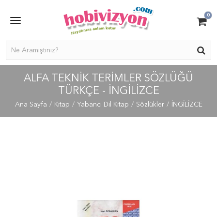
0
ALFA TEKNIK TERIMLER SÖZLÜĞÜ
TÜRKÇE - İNGILIZCE
Ana Sayfa
Kitap
Yabancı Dil Kitap
Sözlükler
İNGİLİZCE