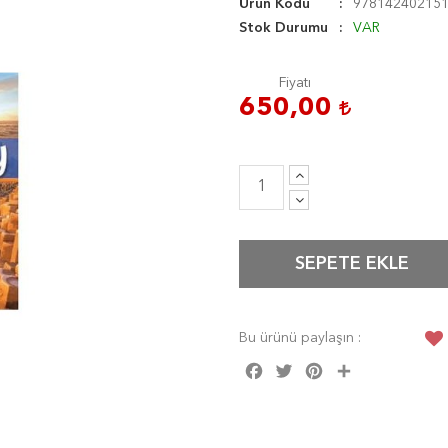
Ürün Kodu
97814240215
Stok Durumu
VAR
Fiyatı
650,00
SEPETE EKLE
Bu ürünü paylaşın :
Facebook
Twitter
Pinterest
Share