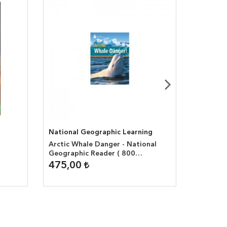
National Geographic Learning
National
Arctic Whale Danger - National
Life on 
Geographic Reader ( 800
Geograp
headwords )
headwor
475,00
475,0