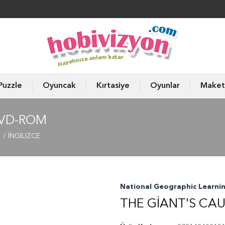
Puzzle
Oyuncak
Kırtasiye
Oyunlar
Maket
DVD-ROM
ı
İNGİLİZCE
National Geographic Learni
THE GIANT'S CA