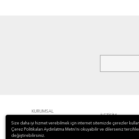
KURUMSAL
İLETİŞİM
Size daha iyi hizmet verebilmek için internet sitemizde çerezler kullan
ÖDEME
Çerez Politikaları Aydınlatma Metni’ni okuyabilir ve dilerseniz tercihler
değiştirebilirsiniz.