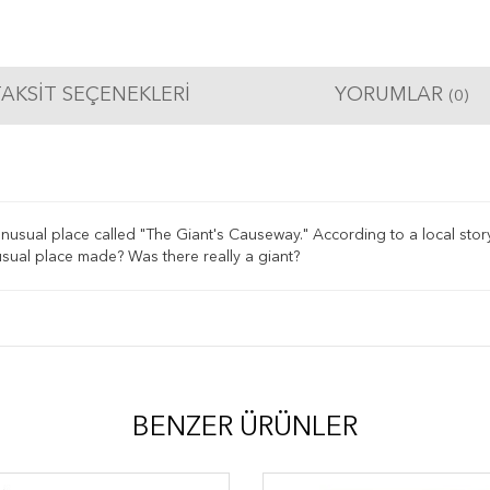
AKSIT SEÇENEKLERI
YORUMLAR
(0)
nusual place called "The Giant's Causeway." According to a local story, 
usual place made? Was there really a giant?
BENZER ÜRÜNLER