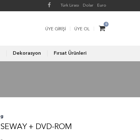
Türk Lirası
Dolar
Euro
0
ÜYE GIRIŞI
ÜYE OL
Dekorasyon
Fırsat Ürünleri
ng
USEWAY + DVD-ROM