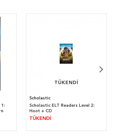
TÜKENDİ
TÜKENDİ
Scholastic
National
 1:
Scholastic ELT Readers Level 2:
Don't Be
rn
Hoot + CD
ROM
650,0
TÜKENDİ