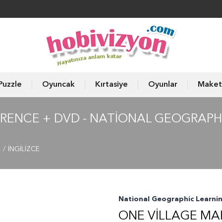
Puzzle
Oyuncak
Kırtasiye
Oyunlar
Maket
ERENCE + DVD - NATIONAL GEOGRAPHI
ı
İNGİLİZCE
National Geographic Learni
ONE VILLAGE MAK