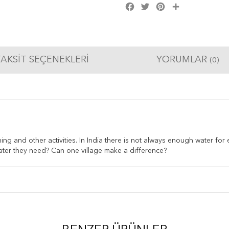
Facebook
Twitter
Pinterest
Share
AKSIT SEÇENEKLERI
YORUMLAR
(0)
g and other activities. In India there is not always enough water for 
water they need? Can one village make a difference?