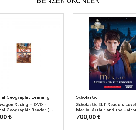
BENZER ÜRÜNLER
nal Geographic Learning
Scholastic
wagon Racing + DVD -
Scholastic ELT Readers Level
nal Geographic Reader (
Merlin: Arthur and the Unico
headwords )
,00
700,00