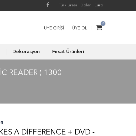
Türk Lirası
Dolar
Euro
0
ÜYE GIRIŞI
ÜYE OL
Dekorasyon
Fırsat Ürünleri
C READER ( 1300
ng
ES A DIFFERENCE + DVD -