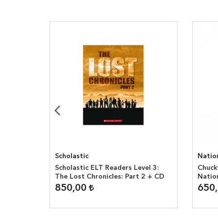
ning
Scholastic
Natio
Scholastic ELT Readers Level 3:
Chuck
er (
The Lost Chronicles: Part 2 + CD
Natio
1900 
850,00
650