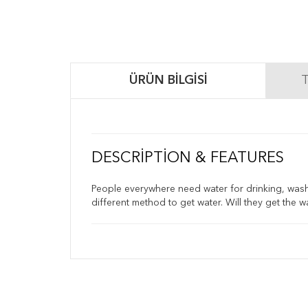
ÜRÜN BILGISI
T
DESCRIPTION & FEATURES
People everywhere need water for drinking, washin
different method to get water. Will they get the 