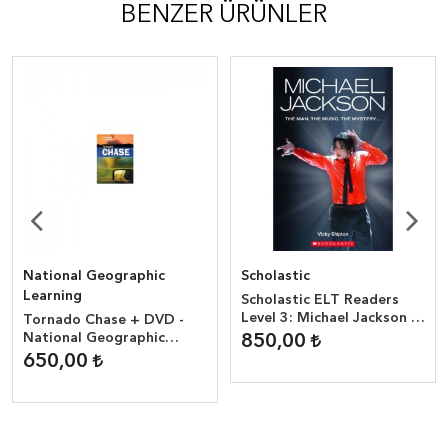
BENZER ÜRÜNLER
National Geographic
Scholastic
Learning
Scholastic ELT Readers
Level 3: Michael Jackson +
Tornado Chase + DVD -
CD
National Geographic
850,00
Reader ( 1900 headwords
650,00
)