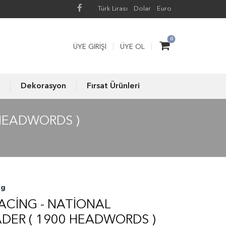
Türk Lirası
Dolar
Euro
0
ÜYE GIRIŞI
ÜYE OL
Dekorasyon
Fırsat Ürünleri
HEADWORDS )
ng
CING - NATIONAL
DER ( 1900 HEADWORDS )