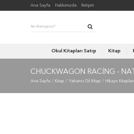
Ana Sayfa
Hakkımızda
İletişim
Okul Kitapları Satışı
Kitap
CHUCKWAGON RACING - NAT
Ana Sayfa
Kitap
Yabancı Dil Kitap
Hikaye Kitaplar