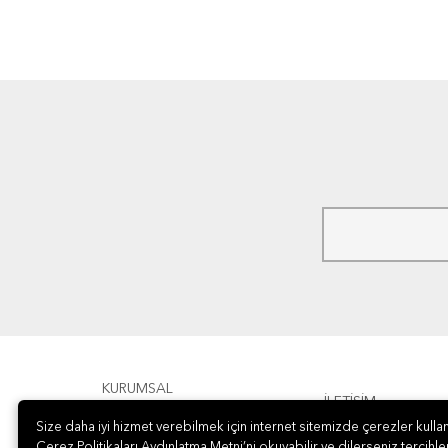
KURUMSAL
İLETİŞİM
Size daha iyi hizmet verebilmek için internet sitemizde çerezler kullan
ÖDEME
Çerez Politikaları Aydınlatma Metni’ni okuyabilir ve dilerseniz tercihler