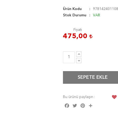
Ürün Kodu
97814240110
Stok Durumu
VAR
Fiyatı
475,00
SEPETE EKLE
Bu ürünü paylaşın :
Facebook
Twitter
Pinterest
Share