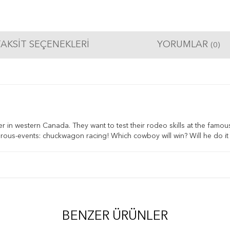
AKSIT SEÇENEKLERI
YORUMLAR
(0)
r in western Canada. They want to test their rodeo skills at the fam
rous-events: chuckwagon racing! Which cowboy will win? Will he do it 
BENZER ÜRÜNLER