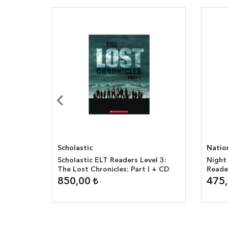
ning
Scholastic
Natio
Scholastic ELT Readers Level 3:
Night
The Lost Chronicles: Part I + CD
Reade
850,00
475