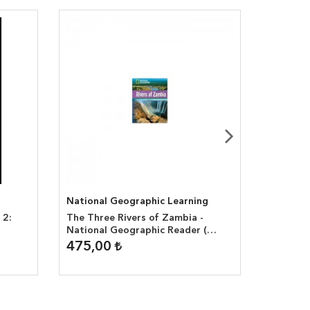
National Geographic Learning
National
 2:
The Three Rivers of Zambia -
The Life
National Geographic Reader (
Geograp
1600 headwords )
headwor
475,00
475,0