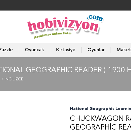
Puzzle
Oyuncak
Kırtasiye
Oyunlar
Maket
IONAL GEOGRAPHIC READER ( 1900 
ı
İNGİLİZCE
National Geographic Learni
CHUCKWAGON RA
GEOGRAPHIC REA