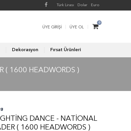
Türk Lirası
Dolar
Euro
0
ÜYE GIRIŞI
ÜYE OL
Dekorasyon
Fırsat Ürünleri
R ( 1600 HEADWORDS )
ng
IGHTING DANCE - NATIONAL
DER ( 1600 HEADWORDS )