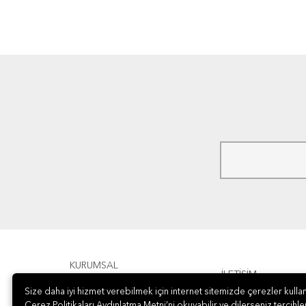
KURUMSAL
İLETİŞİM
Size daha iyi hizmet verebilmek için internet sitemizde çerezler kullan
ÖDEME
Çerez Politikaları Aydınlatma Metni’ni okuyabilir ve dilerseniz tercihler