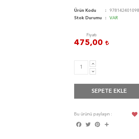
Ürün Kodu
97814240109
Stok Durumu
VAR
Fiyatı
475,00
SEPETE EKLE
Bu ürünü paylaşın :
Facebook
Twitter
Pinterest
Share