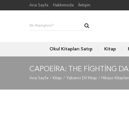
Ana Sayfa
Hakkımızda
İletişim
Okul Kitapları Satışı
Kitap
CAPOEIRA: THE FIGHTING D
Ana Sayfa
Kitap
Yabancı Dil Kitap
Hikaye Kitaplar