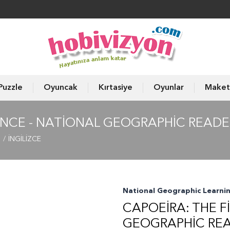
Puzzle
Oyuncak
Kırtasiye
Oyunlar
Maket
ANCE - NATIONAL GEOGRAPHIC READE
ı
İNGİLİZCE
National Geographic Learni
CAPOEIRA: THE F
GEOGRAPHIC REA