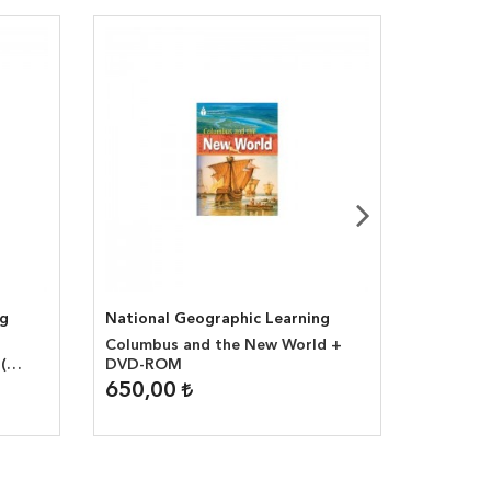
ng
National Geographic Learning
National
Columbus and the New World +
Mount Fu
(
DVD-ROM
Geograp
headwor
650,00
650,0