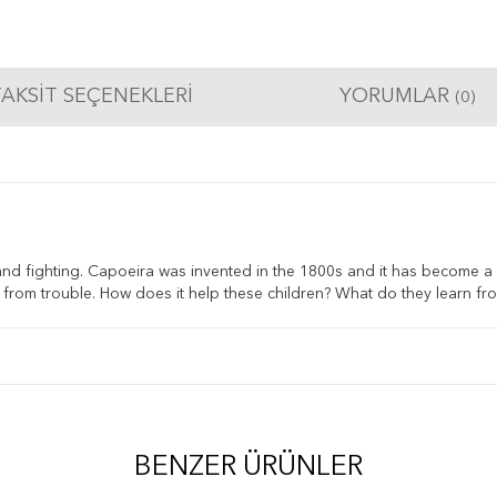
AKSIT SEÇENEKLERI
YORUMLAR
(0)
 and fighting. Capoeira was invented in the 1800s and it has become a
ay from trouble. How does it help these children? What do they learn f
BENZER ÜRÜNLER