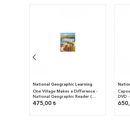
ning
National Geographic Learning
Natio
ROM
One Village Makes a Difference -
Capoe
National Geographic Reader (
DVD -
1300 headwords )
( 160
475,00
650